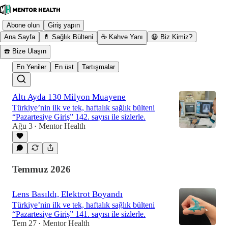
Abone olun
Giriş yapın
Ana Sayfa
💊 Sağlık Bülteni
☕ Kahve Yanı
😷 Biz Kimiz?
☎️ Bize Ulaşın
En Yeniler
En üst
Tartışmalar
Altı Ayda 130 Milyon Muayene
Türkiye’nin ilk ve tek, haftalık sağlık bülteni
“Pazartesiye Giriş” 142. sayısı ile sizlerle.
Ağu 3
Mentor Health
•
Temmuz 2026
Lens Basıldı, Elektrot Boyandı
Türkiye’nin ilk ve tek, haftalık sağlık bülteni
“Pazartesiye Giriş” 141. sayısı ile sizlerle.
Tem 27
Mentor Health
•