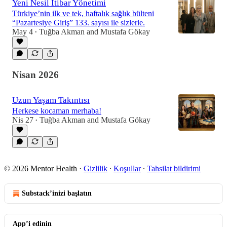
Yeni Nesil İtibar Yönetimi
Türkiye’nin ilk ve tek, haftalık sağlık bülteni
“Pazartesiye Giriş” 133. sayısı ile sizlerle.
May 4
Tuğba Akman
and
Mustafa Gökay
•
Nisan 2026
Uzun Yaşam Takıntısı
Herkese kocaman merhaba!
Nis 27
Tuğba Akman
and
Mustafa Gökay
•
© 2026 Mentor Health
·
Gizlilik
∙
Koşullar
∙
Tahsilat bildirimi
Substack’inizi başlatın
App’i edinin