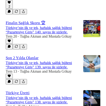
2
Finalin Sağlık Skoru 🏆
Türkiye’nin ilk ve tek, haftalık sağlık bülteni
“Pazartesiye Giriş” 140. sayısı ile sizlerle.
Tem 20
Tuğba Akman
and
Mustafa Gökay
•
Son 2 Yılda Olanlar
Türkiye’nin ilk ve tek, haftalık sağlık bülteni
“Pazartesiye Giriş” 139. sayısı ile sizlerle.
Tem 13
Tuğba Akman
and
Mustafa Gökay
•
Türkiye Üretti
Türkiye’nin ilk ve tek, haftalık sağlık bülteni
“Pazartesiye Giriş” 138. sayısı ile sizlerle.