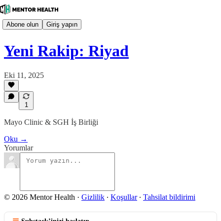
Abone olun
Giriş yapın
Yeni Rakip: Riyad
Eki 11, 2025
1
Mayo Clinic & SGH İş Birliği
Oku →
Yorumlar
© 2026 Mentor Health
·
Gizlilik
∙
Koşullar
∙
Tahsilat bildirimi