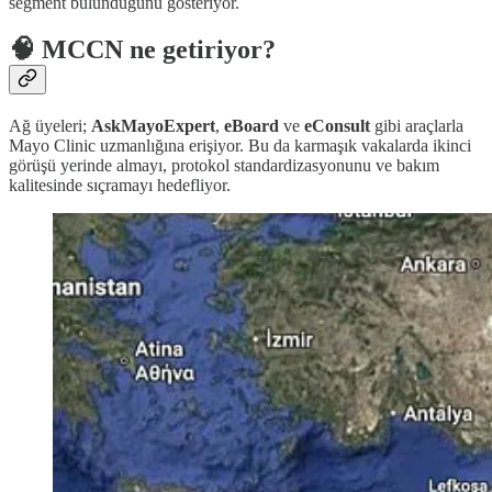
segment bulunduğunu gösteriyor.
🧠 MCCN ne getiriyor?
Ağ üyeleri;
AskMayoExpert
,
eBoard
ve
eConsult
gibi araçlarla
Mayo Clinic uzmanlığına erişiyor. Bu da karmaşık vakalarda ikinci
görüşü yerinde almayı, protokol standardizasyonunu ve bakım
kalitesinde sıçramayı hedefliyor.