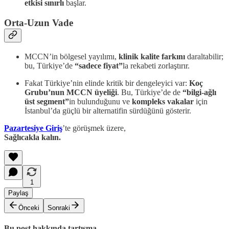
etkisi sınırlı
başlar.
Orta-Uzun Vade
MCCN’in bölgesel yayılımı,
klinik kalite farkını
daraltabilir;
bu, Türkiye’de
“sadece fiyat”
la rekabeti zorlaştırır.
Fakat Türkiye’nin elinde kritik bir dengeleyici var:
Koç
Grubu’nun MCCN üyeliği
. Bu, Türkiye’de de
“bilgi-ağlı
üst segment”
in bulunduğunu ve
kompleks vakalar
için
İstanbul’da güçlü bir alternatifin sürdüğünü gösterir.
Pazartesiye Giriş
’te görüşmek üzere,
Sağlıcakla kalın.
1
Paylaş
Önceki
Sonraki
Bu post hakkında tartışma