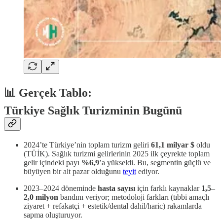
📊 Gerçek Tablo:
Türkiye Sağlık Turizminin Bugünü
2024’te Türkiye’nin toplam turizm geliri
61,1 milyar $
oldu
(TÜİK). Sağlık turizmi gelirlerinin 2025 ilk çeyrekte toplam
gelir içindeki payı
%6,9
’a yükseldi. Bu, segmentin güçlü ve
büyüyen bir alt pazar olduğunu
teyit
ediyor.
2023–2024 döneminde
hasta sayısı
için farklı kaynaklar
1,5–
2,0 milyon
bandını veriyor; metodoloji farkları (tıbbi amaçlı
ziyaret + refakatçi + estetik/dental dahil/haric) rakamlarda
sapma oluşturuyor.