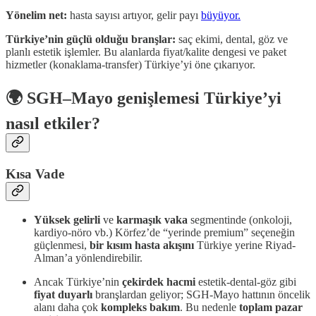
Yönelim net:
hasta sayısı artıyor, gelir payı
büyüyor.
Türkiye’nin güçlü olduğu branşlar:
saç ekimi, dental, göz ve
planlı estetik işlemler. Bu alanlarda fiyat/kalite dengesi ve paket
hizmetler (konaklama-transfer) Türkiye’yi öne çıkarıyor.
🌍 SGH–Mayo genişlemesi Türkiye’yi
nasıl etkiler?
Kısa Vade
Yüksek gelirli
ve
karmaşık vaka
segmentinde (onkoloji,
kardiyo-nöro vb.) Körfez’de “yerinde premium” seçeneğin
güçlenmesi,
bir kısım hasta akışını
Türkiye yerine Riyad-
Alman’a yönlendirebilir.
Ancak Türkiye’nin
çekirdek hacmi
estetik-dental-göz gibi
fiyat duyarlı
branşlardan geliyor; SGH-Mayo hattının öncelik
alanı daha çok
kompleks bakım
. Bu nedenle
toplam pazar