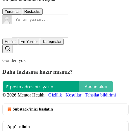
Yorumlar
Restacks
En üst
En Yeniler
Tartışmalar
Gönderi yok
Daha fazlasına hazır mısınız?
Abone olun
© 2026 Mentor Health
·
Gizlilik
∙
Koşullar
∙
Tahsilat bildirimi
Substack’inizi başlatın
App’i edinin