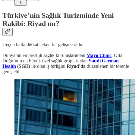
1
Türkiye’nin Sağlık Turizminde Yeni
Rakibi: Riyad mı?
Geçen hafta dikkat çeken bir gelişme oldu.
Dünyanın en prestijli sağlık kuruluşlarından
Mayo Clinic
,
Orta
Doğu’nun en büyük özel sağlık gruplarından
Saudi German
Health
(SGH)
ile olan iş birliğini
Riyad’da
düzenlenen bir törenle
genişletti.