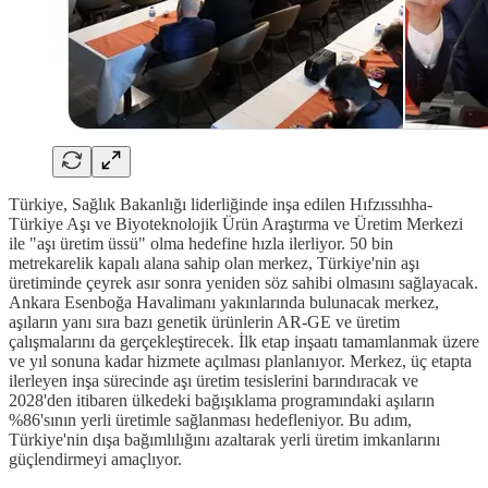
Türkiye, Sağlık Bakanlığı liderliğinde inşa edilen Hıfzıssıhha-
Türkiye Aşı ve Biyoteknolojik Ürün Araştırma ve Üretim Merkezi
ile "aşı üretim üssü" olma hedefine hızla ilerliyor. 50 bin
metrekarelik kapalı alana sahip olan merkez, Türkiye'nin aşı
üretiminde çeyrek asır sonra yeniden söz sahibi olmasını sağlayacak.
Ankara Esenboğa Havalimanı yakınlarında bulunacak merkez,
aşıların yanı sıra bazı genetik ürünlerin AR-GE ve üretim
çalışmalarını da gerçekleştirecek. İlk etap inşaatı tamamlanmak üzere
ve yıl sonuna kadar hizmete açılması planlanıyor. Merkez, üç etapta
ilerleyen inşa sürecinde aşı üretim tesislerini barındıracak ve
2028'den itibaren ülkedeki bağışıklama programındaki aşıların
%86'sının yerli üretimle sağlanması hedefleniyor. Bu adım,
Türkiye'nin dışa bağımlılığını azaltarak yerli üretim imkanlarını
güçlendirmeyi amaçlıyor.