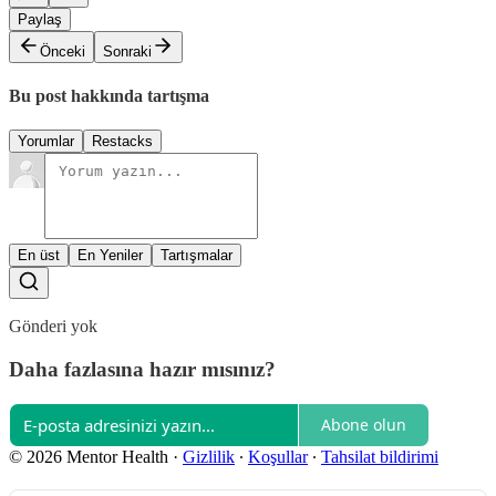
Paylaş
Önceki
Sonraki
Bu post hakkında tartışma
Yorumlar
Restacks
En üst
En Yeniler
Tartışmalar
Gönderi yok
Daha fazlasına hazır mısınız?
Abone olun
© 2026 Mentor Health
·
Gizlilik
∙
Koşullar
∙
Tahsilat bildirimi