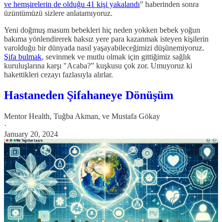
ve hemşirelerin de olduğu 41 kişi yakalandı
” haberinden sonra
üzüntümüzü sizlere anlatamıyoruz.
Yeni doğmuş masum bebekleri hiç neden yokken bebek yoğun
bakıma yönlendirerek haksız yere para kazanmak isteyen kişilerin
varolduğu bir dünyada nasıl yaşayabileceğimizi düşünemiyoruz.
Şifa bulmak
, sevinmek ve mutlu olmak için gittiğimiz sağlık
kuruluşlarına karşı "Acaba?” kuşkusu çok zor. Umuyoruz ki
hakettikleri cezayı fazlasıyla alırlar.
Hastaneden Şifahaneye Dönüşüm
Mentor Health
,
Tuğba Akman
, ve
Mustafa Gökay
·
January 20, 2024