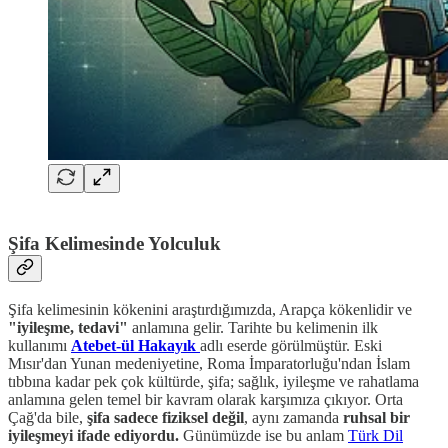
Şifa Kelimesinde Yolculuk
Şifa kelimesinin kökenini araştırdığımızda, Arapça kökenlidir ve
"iyileşme, tedavi"
anlamına gelir. Tarihte bu kelimenin ilk
kullanımı
Atebet-ül Hakayık
adlı eserde görülmüştür. Eski
Mısır'dan Yunan medeniyetine, Roma İmparatorluğu'ndan İslam
tıbbına kadar pek çok kültürde, şifa; sağlık, iyileşme ve rahatlama
anlamına gelen temel bir kavram olarak karşımıza çıkıyor. Orta
Çağ'da bile,
şifa sadece fiziksel değil
, aynı zamanda
ruhsal bir
iyileşmeyi ifade ediyordu.
Günümüzde ise bu anlam
Türk Dil