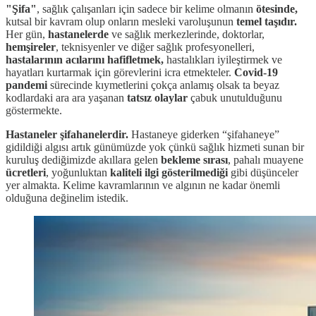
"Şifa"
, sağlık çalışanları için sadece bir kelime olmanın
ötesinde,
kutsal bir kavram olup onların mesleki varoluşunun
temel taşıdır.
Her gün,
hastanelerde
ve sağlık merkezlerinde, doktorlar,
hemşireler
, teknisyenler ve diğer sağlık profesyonelleri,
hastalarının acılarını hafifletmek,
hastalıkları iyileştirmek ve
hayatları kurtarmak için görevlerini icra etmekteler.
Covid-19
pandemi
sürecinde kıymetlerini çokça anlamış olsak ta beyaz
kodlardaki ara ara yaşanan
tatsız olaylar
çabuk unutulduğunu
göstermekte.
Hastaneler şifahanelerdir.
Hastaneye giderken “şifahaneye”
gidildiği algısı artık günümüzde yok çünkü sağlık hizmeti sunan bir
kuruluş dediğimizde akıllara gelen
bekleme sırası
, pahalı muayene
ücretleri
, yoğunluktan
kaliteli ilgi gösterilmediği
gibi düşünceler
yer almakta. Kelime kavramlarının ve algının ne kadar önemli
olduğuna değinelim istedik.