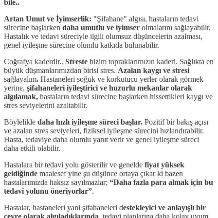
bile..
Artan Umut ve İyimserlik:
"Şifahane" algısı, hastaların tedavi
sürecine başlarken
daha umutlu ve iyimser
olmalarını sağlayabilir.
Hastalık ve tedavi süreciyle ilgili olumsuz düşüncelerin azalması,
genel iyileşme sürecine olumlu katkıda bulunabilir.
Coğrafya kaderdir..
Streste
bizim topraklarımızın kaderi. Sağlıkta en
büyük düşmanlarımızdan birisi stres.
Azalan kaygı ve stresi
sağlayalım
.
Hastaneleri soğuk ve korkutucu yerler olarak görmek
yerine,
şifahaneleri iyileştirici ve huzurlu mekanlar olarak
algılamak,
hastaların tedavi sürecine başlarken hissettikleri kaygı ve
stres seviyelerini azaltabilir.
Böylelikle
daha hızlı iyileşme süreci başlar.
Pozitif bir bakış açısı
ve azalan stres seviyeleri, fiziksel iyileşme sürecini hızlandırabilir.
Hasta, tedaviye daha olumlu yanıt verir ve genel iyileşme süreci
daha etkili olabilir.
Hastalara bir tedavi yolu gösterilir ve genelde
fiyat yüksek
geldiğinde
maalesef yine şu düşünce ortaya çıkar ki bazen
hastalarımızda haksız sayılmazlar;
“Daha fazla para almak için bu
tedavi yolunu öneriyorlar”
.
Hastalar, hastaneleri yani şifahaneleri d
estekleyici ve anlayışlı bir
çevre olarak algıladıklarında
, tedavi planlarına daha kolay uyum