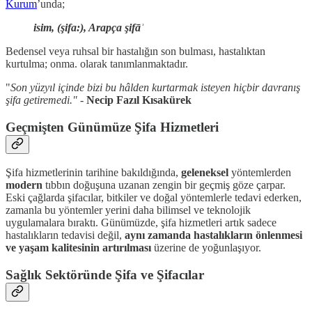
Kurum
’unda;
isim, (şifa:), Arapça şifāʾ
Bedensel veya ruhsal bir hastalığın son bulması, hastalıktan
kurtulma; onma. olarak tanımlanmaktadır.
"
Son yüzyıl içinde bizi bu hâlden kurtarmak isteyen hiçbir davranış
şifa getiremedi." -
Necip Fazıl Kısakürek
Geçmişten Günümüze Şifa Hizmetleri
Şifa hizmetlerinin tarihine bakıldığında,
geleneksel
yöntemlerden
modern
tıbbın doğuşuna uzanan zengin bir geçmiş göze çarpar.
Eski çağlarda şifacılar, bitkiler ve doğal yöntemlerle tedavi ederken,
zamanla bu yöntemler yerini daha bilimsel ve teknolojik
uygulamalara bıraktı. Günümüzde, şifa hizmetleri artık sadece
hastalıkların tedavisi değil,
aynı zamanda hastalıkların önlenmesi
ve yaşam kalitesinin artırılması
üzerine de yoğunlaşıyor.
Sağlık Sektöründe Şifa ve Şifacılar