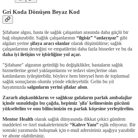
Gri Koda Dönüşen Beyaz Kod
Şifahane algısı, hasta ile sağlık çalışanları arasında daha güçlü bir
bağ oluşturabilir. Sağlık çalışanlarının
“ilgisiz” “anlayışsız”
gibi
algıları yerine
şifaya aracı olanlar
olarak düşünülürse; sağlık
çalışanlarının desteğini ve empatilerini daha fazla hisseder ve bu da
daha iyi iletişim ve işbirliğine yol açar.
"Şifahane" algısının getirdiği bu değişiklikler, hastaların sağlık
hizmetlerine genel yaklaşımlarını ve tedavi süreçlerine olan
katılımlarını iyileştirebilir, böylece hem bireysel hem de toplumsal
sağlık sonuçlarını olumlu yönde etkileyebilir. Gelin bu yıl
hayatımızda
salgınların yerini şifalar alsın
.
Zararlı alışkanlıkların ve sağlıksız gıdaların parlak ambalajlar
içinde sunulduğu bu çağda, hepimiz 'şifa' kelimesinin gücünü
yükseltelim ve onu bilincimizin en parlak köşesine yerleştirelim.
Mentor Health
olarak sağlık dünyasında dikkat çekici gündem
maddeleri ve özel makalelerimizle
“Kahve Yanı”
eşlik ediyoruz. Bir
sonraki yazımızda buluşmak için e-mail adresininiz aşağıya yazabilir
ve abone olabilirsiniz.