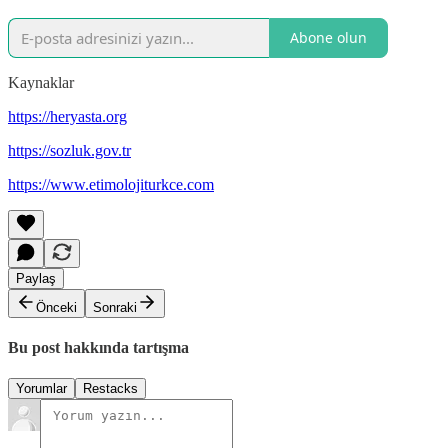
Abone olun
Kaynaklar
https://heryasta.org
https://sozluk.gov.tr
https://www.etimolojiturkce.com
Paylaş
Önceki
Sonraki
Bu post hakkında tartışma
Yorumlar
Restacks