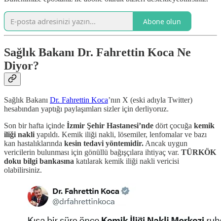
Abone olun
Sağlık Bakanı Dr. Fahrettin Koca Ne
Diyor?
Sağlık Bakanı
Dr. Fahrettin Koca
’nın X (eski adıyla Twitter)
hesabından yaptığı paylaşımları sizler için derliyoruz.
Son bir hafta içinde
İzmir Şehir Hastanesi’nde
dört çocuğa
kemik
iliği nakli
yapıldı. Kemik iliği nakli, lösemiler, lenfomalar ve bazı
kan hastalıklarında
kesin tedavi yöntemidir.
Ancak uygun
vericilerin bulunması için gönüllü bağışçılara ihtiyaç var.
TÜRKÖK
doku bilgi bankasına
katılarak kemik iliği nakli vericisi
olabilirsiniz.