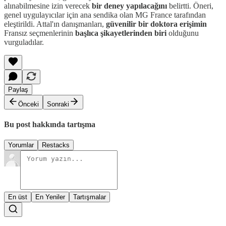
alınabilmesine izin verecek
bir deney yapılacağını
belirtti. Öneri,
genel uygulayıcılar için ana sendika olan MG France tarafından
eleştirildi. Attal'ın danışmanları,
güvenilir bir doktora erişimin
Fransız seçmenlerinin
başlıca şikayetlerinden biri
olduğunu
vurguladılar.
Paylaş
Önceki
Sonraki
Bu post hakkında tartışma
Yorumlar
Restacks
En üst
En Yeniler
Tartışmalar