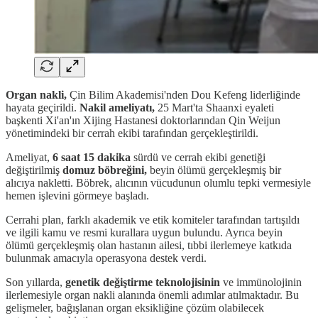
Organ nakli,
Çin Bilim Akademisi'nden Dou Kefeng liderliğinde
hayata geçirildi.
Nakil ameliyatı,
25 Mart'ta Shaanxi eyaleti
başkenti Xi'an'ın Xijing Hastanesi doktorlarından Qin Weijun
yönetimindeki bir cerrah ekibi tarafından gerçekleştirildi.
Ameliyat,
6 saat 15 dakika
sürdü ve cerrah ekibi genetiği
değiştirilmiş
domuz böbreğini,
beyin ölümü gerçekleşmiş bir
alıcıya nakletti. Böbrek, alıcının vücudunun olumlu tepki vermesiyle
hemen işlevini görmeye başladı.
Cerrahi plan, farklı akademik ve etik komiteler tarafından tartışıldı
ve ilgili kamu ve resmi kurallara uygun bulundu. Ayrıca beyin
ölümü gerçekleşmiş olan hastanın ailesi, tıbbi ilerlemeye katkıda
bulunmak amacıyla operasyona destek verdi.
Son yıllarda,
genetik değiştirme teknolojisinin
ve immünolojinin
ilerlemesiyle organ nakli alanında önemli adımlar atılmaktadır. Bu
gelişmeler, bağışlanan organ eksikliğine çözüm olabilecek