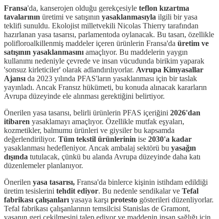
Fransa
'da, kanserojen olduğu gerekçesiyle
teflon kızartma
tavalarının
üretimi ve satışının
yasaklanmasıyla
ilgili bir yasa
teklifi sunuldu. Ekolojist milletvekili Nicolas Thierry tarafından
hazırlanan yasa tasarısı, parlamentoda oylanacak. Bu tasarı, özellikle
polifloroalkillenmiş maddeler içeren ürünlerin Fransa'da
üretim ve
satışının yasaklanmasını
amaçlıyor. Bu maddelerin yaygın
kullanımı nedeniyle çevrede ve insan vücudunda birikim yaparak
'sonsuz kirleticiler' olarak adlandırılıyorlar.
Avrupa Kimyasallar
Ajansı
da 2023 yılında PFAS'ların yasaklanması için bir taslak
yayınladı. Ancak Fransız hükümeti, bu konuda alınacak kararların
Avrupa düzeyinde ele alınması gerektiğini belirtiyor.
Önerilen yasa tasarısı, belirli ürünlerin PFAS içeriğini
2026'dan
itibaren
yasaklamayı amaçlıyor. Özellikle mutfak eşyaları,
kozmetikler, balmumu ürünleri ve giysiler bu kapsamda
değerlendiriliyor.
Tüm tekstil ürünlerinin
ise
2030'a kadar
yasaklanması hedefleniyor. Ancak ambalaj sektörü bu
yasağın
dışında
tutulacak, çünkü bu alanda Avrupa düzeyinde daha katı
düzenlemeler planlanıyor.
Önerilen
yasa tasarısı,
Fransa'da binlerce kişinin istihdam edildiği
üretim tesislerini
tehdit ediyor
. Bu nedenle sendikalar ve
Tefal
fabrikası çalışanları
yasaya karşı
protesto
gösterileri düzenliyorlar.
Tefal fabrikası çalışanlarının temsilcisi Stanislas de Gramont,
yasanın geri çekilmesini talep ediyor ve maddenin insan sağlığı için