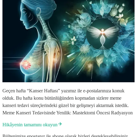
Geçen hafta “Kanser Haftası” yazımız ile e-postalarınıza konuk
olduk. Bu hafta konu bütünlüğünden kopmadan sizlere meme
kanseri tedavi süreçlerindeki güzel bir gelişmeyi aktarmak istedik.
Meme Kanseri Tedavisinde Yenilik: Mastektomi Öncesi Radyasyon
Hikâyenin tamamını okuyun
Bültenimize epostanız ile abone olarak bizleri destekleyebilirsiniz.