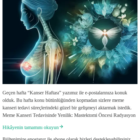
Geçen hafta “Kanser Haftası” yazımız ile e-postalarınıza konuk
olduk. Bu hafta konu bütünlüğünden kopmadan sizlere meme
kanseri tedavi süreçlerindeki güzel bir gelişmeyi aktarmak istedik.
Meme Kanseri Tedavisinde Yenilik: Mastektomi Öncesi Radyasyon
Hikâyenin tamamını okuyun
Bültenimize epostanız ile abone olarak bizleri destekleyebilirsiniz.