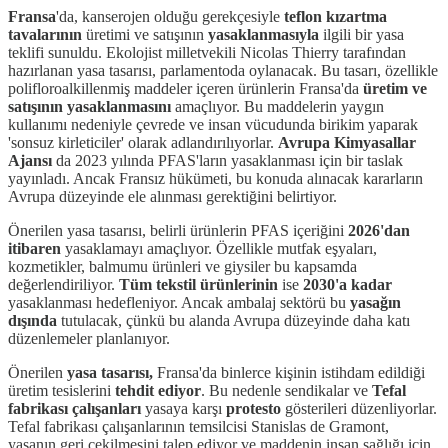
Fransa
'da, kanserojen olduğu gerekçesiyle
teflon kızartma
tavalarının
üretimi ve satışının
yasaklanmasıyla
ilgili bir yasa
teklifi sunuldu. Ekolojist milletvekili Nicolas Thierry tarafından
hazırlanan yasa tasarısı, parlamentoda oylanacak. Bu tasarı, özellikle
polifloroalkillenmiş maddeler içeren ürünlerin Fransa'da
üretim ve
satışının yasaklanmasını
amaçlıyor. Bu maddelerin yaygın
kullanımı nedeniyle çevrede ve insan vücudunda birikim yaparak
'sonsuz kirleticiler' olarak adlandırılıyorlar.
Avrupa Kimyasallar
Ajansı
da 2023 yılında PFAS'ların yasaklanması için bir taslak
yayınladı. Ancak Fransız hükümeti, bu konuda alınacak kararların
Avrupa düzeyinde ele alınması gerektiğini belirtiyor.
Önerilen yasa tasarısı, belirli ürünlerin PFAS içeriğini
2026'dan
itibaren
yasaklamayı amaçlıyor. Özellikle mutfak eşyaları,
kozmetikler, balmumu ürünleri ve giysiler bu kapsamda
değerlendiriliyor.
Tüm tekstil ürünlerinin
ise
2030'a kadar
yasaklanması hedefleniyor. Ancak ambalaj sektörü bu
yasağın
dışında
tutulacak, çünkü bu alanda Avrupa düzeyinde daha katı
düzenlemeler planlanıyor.
Önerilen
yasa tasarısı,
Fransa'da binlerce kişinin istihdam edildiği
üretim tesislerini
tehdit ediyor
. Bu nedenle sendikalar ve
Tefal
fabrikası çalışanları
yasaya karşı
protesto
gösterileri düzenliyorlar.
Tefal fabrikası çalışanlarının temsilcisi Stanislas de Gramont,
yasanın geri çekilmesini talep ediyor ve maddenin insan sağlığı için