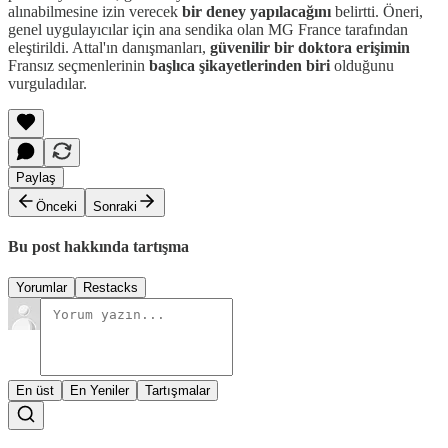
alınabilmesine izin verecek
bir deney yapılacağını
belirtti. Öneri,
genel uygulayıcılar için ana sendika olan MG France tarafından
eleştirildi. Attal'ın danışmanları,
güvenilir bir doktora erişimin
Fransız seçmenlerinin
başlıca şikayetlerinden biri
olduğunu
vurguladılar.
Paylaş
Önceki
Sonraki
Bu post hakkında tartışma
Yorumlar
Restacks
En üst
En Yeniler
Tartışmalar