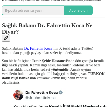
Abone olun
Sağlık Bakanı Dr. Fahrettin Koca Ne
Diyor?
Sağlık Bakanı
Dr. Fahrettin Koca
’nın X (eski adıyla Twitter)
hesabından yaptığı paylaşımları sizler için derliyoruz.
Son bir hafta içinde
İzmir Şehir Hastanesi’nde
dört çocuğa
kemik
iliği nakli
yapıldı. Kemik iliği nakli, lösemiler, lenfomalar ve bazı
kan hastalıklarında
kesin tedavi yöntemidir.
Ancak uygun
vericilerin bulunması için gönüllü bağışçılara ihtiyaç var.
TÜRKÖK
doku bilgi bankasına
katılarak kemik iliği nakli vericisi
olabilirsiniz.