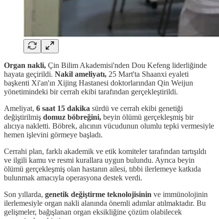
Organ nakli,
Çin Bilim Akademisi'nden Dou Kefeng liderliğinde
hayata geçirildi.
Nakil ameliyatı,
25 Mart'ta Shaanxi eyaleti
başkenti Xi'an'ın Xijing Hastanesi doktorlarından Qin Weijun
yönetimindeki bir cerrah ekibi tarafından gerçekleştirildi.
Ameliyat,
6 saat 15 dakika
sürdü ve cerrah ekibi genetiği
değiştirilmiş
domuz böbreğini,
beyin ölümü gerçekleşmiş bir
alıcıya nakletti. Böbrek, alıcının vücudunun olumlu tepki vermesiyle
hemen işlevini görmeye başladı.
Cerrahi plan, farklı akademik ve etik komiteler tarafından tartışıldı
ve ilgili kamu ve resmi kurallara uygun bulundu. Ayrıca beyin
ölümü gerçekleşmiş olan hastanın ailesi, tıbbi ilerlemeye katkıda
bulunmak amacıyla operasyona destek verdi.
Son yıllarda,
genetik değiştirme teknolojisinin
ve immünolojinin
ilerlemesiyle organ nakli alanında önemli adımlar atılmaktadır. Bu
gelişmeler, bağışlanan organ eksikliğine çözüm olabilecek