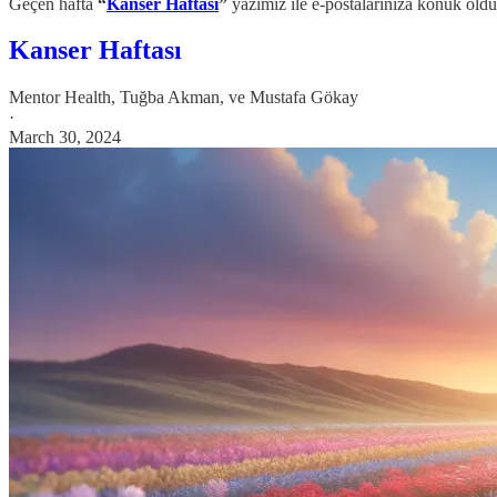
Geçen hafta
“
Kanser Haftası
”
yazımız ile e-postalarınıza konuk ol
Kanser Haftası
Mentor Health
,
Tuğba Akman
, ve
Mustafa Gökay
·
March 30, 2024