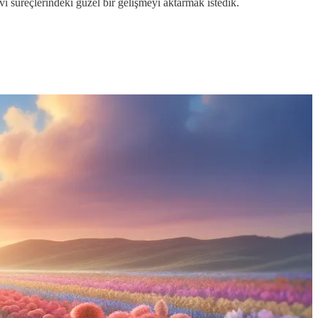
vi süreçlerindeki güzel bir gelişmeyi aktarmak istedik.