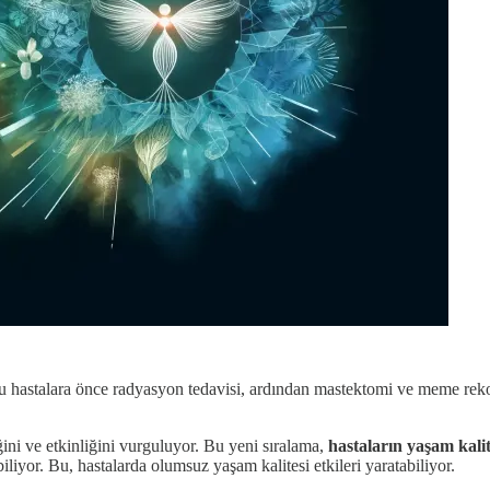
u hastalara önce radyasyon tedavisi, ardından mastektomi ve meme reko
ini ve etkinliğini vurguluyor. Bu yeni sıralama,
hastaların yaşam kali
liyor. Bu, hastalarda olumsuz yaşam kalitesi etkileri yaratabiliyor.