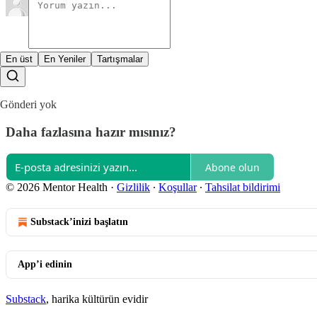
En üst
En Yeniler
Tartışmalar
Gönderi yok
Daha fazlasına hazır mısınız?
Abone olun
© 2026 Mentor Health
·
Gizlilik
∙
Koşullar
∙
Tahsilat bildirimi
Substack’inizi başlatın
App’i edinin
Substack
, harika kültürün evidir