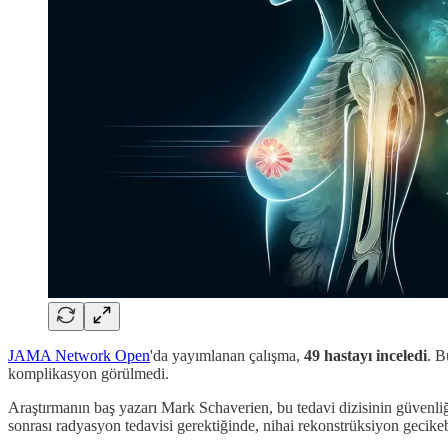
JAMA Network Open
'da yayımlanan çalışma,
49 hastayı inceledi
. B
komplikasyon görülmedi.
Araştırmanın baş yazarı Mark Schaverien, bu tedavi dizisinin güvenliğ
sonrası radyasyon tedavisi gerektiğinde, nihai rekonstrüksiyon gecikebi