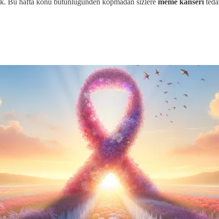
duk. Bu hafta konu bütünlüğünden kopmadan sizlere
meme kanseri
teda