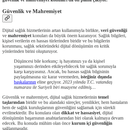
Güvenlik ve Mahremiyet
Dijital sağlık hizmetlerinin artan kullanımıyla birlikte,
veri güvenliği
ve
mahremiyet
konuları da büyük önem kazanıyor. Sağlık bilgileri,
kişisel verilerin en hassas türlerinden biridir ve bu bilgilerin
korunması, sağlık sektöründeki dijital dönüşümün en kritik
yönlerinden birini oluşturuyor.
Düşüncesi bile korkunç: iş hayatınızı ya da kişisel
yaşamınızı derinden etkileyebilecek bir sağlık sorunuyla
karşı karşıyasınız. Ancak, bu hassas sağlık bilgisinin
paylaşılmasına siz karar veremeden,
isteğiniz dışında
başkalarının
eline geçiyor.
2023 yılında T.C. vatandaş
numarası ile Suriyeli biri muayene edilmiş…
Güvenlik ve mahremiyet, dijital sağlık hizmetlerinin
temel
taşlarından
biridir ve bu alandaki süreçler, yenilikler, hem hastaların
hem de sağlık kuruluşlarının güvenliğini sağlamak için sürekli
evrilmektedir. Bu konulara olan
dikkat ve hassasiyet
, dijital
dönüşümün başarısının anahtarlarından biri olarak kalmaya devam
edecek. Bu konuda mühim olan önce
kurum içi güvenliğin
sağlanmasıdır.