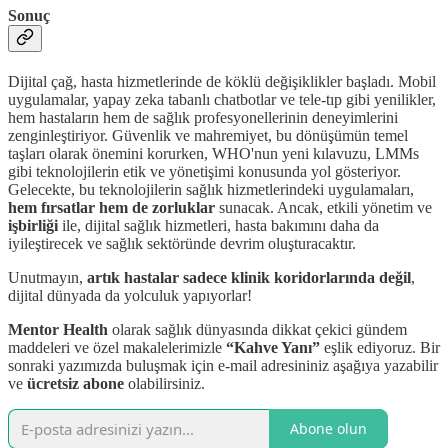
Sonuç
Dijital çağ, hasta hizmetlerinde de köklü değişiklikler başladı. Mobil
uygulamalar, yapay zeka tabanlı chatbotlar ve tele-tıp gibi yenilikler,
hem hastaların hem de sağlık profesyonellerinin deneyimlerini
zenginleştiriyor. Güvenlik ve mahremiyet, bu dönüşümün temel
taşları olarak önemini korurken, WHO'nun yeni kılavuzu, LMMs
gibi teknolojilerin etik ve yönetişimi konusunda yol gösteriyor.
Gelecekte, bu teknolojilerin sağlık hizmetlerindeki uygulamaları,
hem fırsatlar hem de zorluklar
sunacak. Ancak, etkili yönetim ve
işbirliği
ile, dijital sağlık hizmetleri, hasta bakımını daha da
iyileştirecek ve sağlık sektöründe devrim oluşturacaktır.
Unutmayın,
artık hastalar sadece klinik koridorlarında değil
,
dijital dünyada da yolculuk yapıyorlar!
Mentor Health
olarak sağlık dünyasında dikkat çekici gündem
maddeleri ve özel makalelerimizle
“Kahve Yanı”
eşlik ediyoruz. Bir
sonraki yazımızda buluşmak için e-mail adresininiz aşağıya yazabilir
ve
ücretsiz abone
olabilirsiniz.
Abone olun