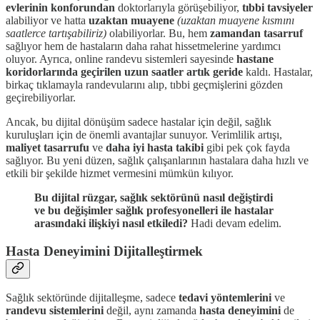
evlerinin konforundan
doktorlarıyla görüşebiliyor,
tıbbi tavsiyeler
alabiliyor ve hatta
uzaktan muayene
(uzaktan muayene kısmını
saatlerce tartışabiliriz)
olabiliyorlar. Bu, hem
zamandan tasarruf
sağlıyor hem de hastaların daha rahat hissetmelerine yardımcı
oluyor. Ayrıca, online randevu sistemleri sayesinde
hastane
koridorlarında geçirilen uzun saatler artık geride
kaldı. Hastalar,
birkaç tıklamayla randevularını alıp, tıbbi geçmişlerini gözden
geçirebiliyorlar.
Ancak, bu dijital dönüşüm sadece hastalar için değil, sağlık
kuruluşları için de önemli avantajlar sunuyor. Verimlilik artışı,
maliyet tasarrufu
ve
daha iyi hasta takibi
gibi pek çok fayda
sağlıyor. Bu yeni düzen, sağlık çalışanlarının hastalara daha hızlı ve
etkili bir şekilde hizmet vermesini mümkün kılıyor.
Bu dijital rüzgar, sağlık sektörünü nasıl değiştirdi
ve bu değişimler sağlık profesyonelleri ile hastalar
arasındaki ilişkiyi nasıl etkiledi?
Hadi devam edelim.
Hasta Deneyimini Dijitalleştirmek
Sağlık sektöründe dijitalleşme, sadece
tedavi yöntemlerini
ve
randevu sistemlerini
değil, aynı zamanda
hasta deneyimini
de