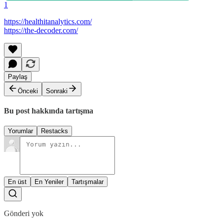
1
https://healthitanalytics.com/
https://the-decoder.com/
Paylaş
Önceki
Sonraki
Bu post hakkında tartışma
Yorumlar
Restacks
En üst
En Yeniler
Tartışmalar
Gönderi yok