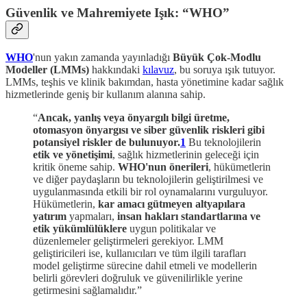
Güvenlik ve Mahremiyete Işık: “WHO”
WHO
'nun yakın zamanda yayınladığı
Büyük Çok-Modlu
Modeller (LMMs)
hakkındaki
kılavuz
, bu soruya ışık tutuyor.
LMMs, teşhis ve klinik bakımdan, hasta yönetimine kadar sağlık
hizmetlerinde geniş bir kullanım alanına sahip.
“
Ancak, yanlış veya önyargılı bilgi üretme,
otomasyon önyargısı ve siber güvenlik riskleri gibi
potansiyel riskler de bulunuyor​​​​.
1
Bu teknolojilerin
etik ve yönetişimi
, sağlık hizmetlerinin geleceği için
kritik öneme sahip.
WHO'nun önerileri
, hükümetlerin
ve diğer paydaşların bu teknolojilerin geliştirilmesi ve
uygulanmasında etkili bir rol oynamalarını vurguluyor.
Hükümetlerin,
kar amacı gütmeyen altyapılara
yatırım
yapmaları,
insan hakları standartlarına ve
etik yükümlülüklere
uygun politikalar ve
düzenlemeler geliştirmeleri gerekiyor. LMM
geliştiricileri ise, kullanıcıları ve tüm ilgili tarafları
model geliştirme sürecine dahil etmeli ve modellerin
belirli görevleri doğruluk ve güvenilirlikle yerine
getirmesini sağlamalıdır​​.”