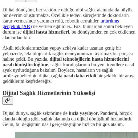
Dijital dönüşüm, her sektörde olduğu gibi sağlık alanında da büyük
bir devrim oluşturmakta. Özellikle tedavi süreçlerinde doktorların
karar vermesinde yardımcı rolü, robotik cerrahiler,
arttırılmış
gerçeklik (AR)
ile verilen eğitimler.. Bizi bunlardan sonra bekleyen
durum ise
dijital hasta hizmetleri
, bu dönüşümden en çok etkilenen
alanlardan biri.
Akıllı telefonlarımızdan yapay zekâya kadar uzanan geniş bir
yelpazede, teknoloji artık sağlık deneyimimizin ayrılmaz bir parçası
haline geldi. Bu yazıda,
dijital teknolojilerin hasta hizmetlerini
nasıl dönüştürdüğüne
, sağlık kuruluşlarının bu yeni trendlere nasıl
ayak uydurduğuna bakalım. Böylece, hastaların ve sağlık
profesyonellerinin dijital çağda
nasıl daha etkili
bir şekilde bir araya
geldiklerini keşfedeceğiz.
Dijital Sağlık Hizmetlerinin Yükselişi
Dijital dünya, sağlık sektörüne de
hızla yayılıyor.
Pandemi, birçok
alanda olduğu gibi, sağlık alanında da dijital dönüşümü hızlandırdı.
Gelin, bu değişimin nasıl gerçekleştiğine hızlıca bir göz atalım.