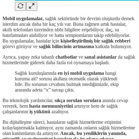
Mobil uygulamalar,
sağlık sektöründe bir devrim oluşturdu demek
isterdim ancak daha bir kaç yılı var. Buna rağmen artık hastalar,
akıllı telefonları üzerinden tıbbi bilgilere erişebiliyor, ilaç, su
hatırlatmaları alabiliyor ve hatta semptomlarını takip edebiliyorlar.
Bu uygulamalar, hastalar için
kişiselleştirilmiş bir sağlık rehberi
görevi görüyor ve
sağlık bilincinin artmasına
katkıda bulunuyor.
Ayrıca, yapay zeka tabanlı
chatbotlar
ve
sanal asistanlar
da sağlık
hizmetlerinde giderek daha fazla rol oynamaya başladı.
Sağlık kuruluşlarında
en iyi mobil uygulama
hangi
kuruma ait? sorusu akıllara otomatik olarak yüklendi
bile. Bu sorunun cevabını bulmak istediğimizde, ekip
arasında adeta “x” savaşı çıktı.
Bu teknolojik yardımcılar,
sıkça sorulan sorulara
anında cevap
vererek, hem
hasta memnuniyetini
artırıyor hem de sağlık
çalışanlarının
iş yükünü
azaltıyor.
Bu dijitalleşme süreci, hastaların sağlık hizmetlerine erişimini
kolaylaştırmakla kalmıyor, aynı zamanda onların sağlık hizmetlerine
olan katılımlarını da artırıyor.
Ancak, bu yeniliklerin yanında,
güvenlik ve mahremiyet konuları da ön plana çıkıyor.