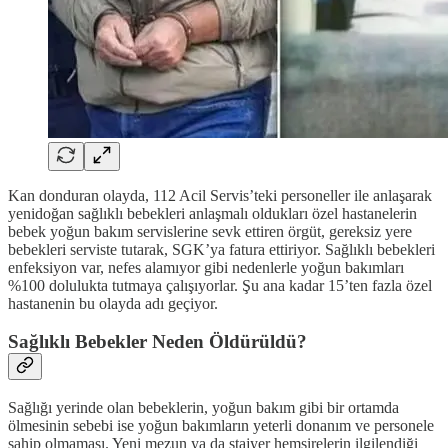
Kan donduran olayda, 112 Acil Servis’teki personeller ile anlaşarak
yenidoğan sağlıklı bebekleri anlaşmalı oldukları özel hastanelerin
bebek yoğun bakım servislerine sevk ettiren örgüt, gereksiz yere
bebekleri serviste tutarak, SGK’ya fatura ettiriyor. Sağlıklı bebekleri
enfeksiyon var, nefes alamıyor gibi nedenlerle yoğun bakımları
%100 dolulukta tutmaya çalışıyorlar. Şu ana kadar 15’ten fazla özel
hastanenin bu olayda adı geçiyor.
Sağlıklı Bebekler Neden Öldürüldü?
Sağlığı yerinde olan bebeklerin, yoğun bakım gibi bir ortamda
ölmesinin sebebi ise yoğun bakımların yeterli donanım ve personele
sahip olmaması. Yeni mezun ya da stajyer hemşirelerin ilgilendiği