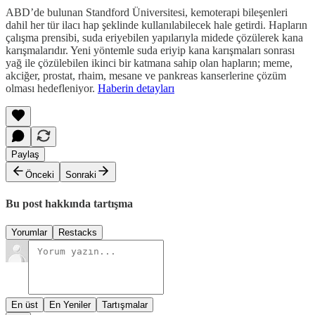
ABD’de bulunan Standford Üniversitesi, kemoterapi bileşenleri
dahil her tür ilacı hap şeklinde kullanılabilecek hale getirdi. Hapların
çalışma prensibi, suda eriyebilen yapılarıyla midede çözülerek kana
karışmalarıdır. Yeni yöntemle suda eriyip kana karışmaları sonrası
yağ ile çözülebilen ikinci bir katmana sahip olan hapların; meme,
akciğer, prostat, rhaim, mesane ve pankreas kanserlerine çözüm
olması hedefleniyor.
Haberin detayları
Paylaş
Önceki
Sonraki
Bu post hakkında tartışma
Yorumlar
Restacks
En üst
En Yeniler
Tartışmalar