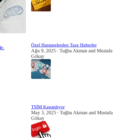
3
Özel Hastanelerden Taze Haberler
le.
Ağu 9, 2025
Tuğba Akman
and
Mustafa
•
Gökay
1
1
TSİM Kapatılıyor
May 3, 2025
Tuğba Akman
and
Mustafa
•
Gökay