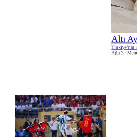
2
Altı A
Türkiye’nin il
Ağu 3
Ment
•