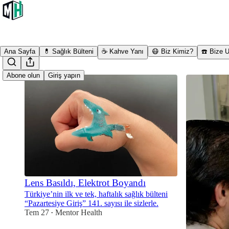
Ana Sayfa
💊 Sağlık Bülteni
☕ Kahve Yanı
😷 Biz Kimiz?
☎️ Bize U
Abone olun
Giriş yapın
Lens Basıldı, Elektrot Boyandı
Türkiye’nin ilk ve tek, haftalık sağlık bülteni
“Pazartesiye Giriş” 141. sayısı ile sizlerle.
Tem 27
Mentor Health
•