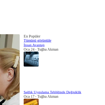
En Popüler
Tümünü görüntüle
İnsan Avantajı
Oca 24
Tuğba Akman
•
4
Sağlık Uygulama Tebliğinde Değişiklik
Oca 17
Tuğba Akman
•