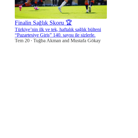
Finalin Sağlık Skoru 🏆
Türkiye’nin ilk ve tek, haftalık sağlık bülteni
“Pazartesiye Giriş” 140. sayısı ile sizlerle.
Tem 20
Tuğba Akman
and
Mustafa Gökay
•