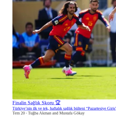
Finalin Sağlık Skoru 🏆
Türkiye’nin ilk ve tek, haftalık sağlık bülteni “Pazartesiye Giriş” 
Tem 20
Tuğba Akman
and
Mustafa Gökay
•