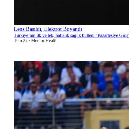
Lens Basıldı, Elektrot Boyandı
Türkiye’nin ilk ve tek, haftalık sağlık bülteni “Pazartesiye Giriş” 
Tem 27
Mentor Health
•
2