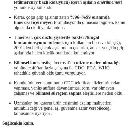
(etilmercury bazlı koruyucu)
içeren aşıların
önerilmemesi
yönünde oy kullandı.
Karar, çoğu grip aşısının zaten
%96–%99 oranında
timerosal içermeyen
formülasyonda olmasına rağmen, kamu
algısında ciddi yankı buldu .
Timerosal,
çok dozlu şişelerde bakteri/fungal
kontaminasyonu önlemek için
kullanılan bir cıva bileşiği;
2001’den beri çocuk aşılarından çıkarıldı, ancak yetişkin grip
aşılarında halen küçük oranlarda kullanılıyor
Bilimsel konsensüs
, timerosal’un
otizme neden olmadığı
yönünde: 40’tan fazla çalışma ile CDC, FDA, WHO
rahatlıkla güvenli olduğunu vurguluyor.
Komite’nin veri sunumunu CDC teknik analizleri olmadan
yapması, yanlış atıflara dayandırması (örn. var olmayan
çalışma) ve
bilimsel süreçten sapma
eleştirilere neden oldu .
Uzmanlar, bu kararın ürün erişimini azaltıp maliyetleri
artırabileceği ve genel aşı güvenine zarar verebileceği
konusunda uyarıyor .
Sağlıcakla kalın.