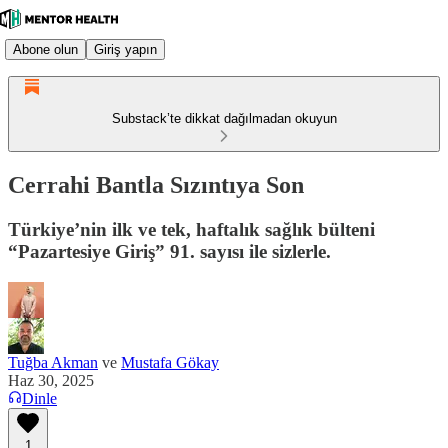
Abone olun
Giriş yapın
Substack’te dikkat dağılmadan okuyun
Cerrahi Bantla Sızıntıya Son
Türkiye’nin ilk ve tek, haftalık sağlık bülteni
“Pazartesiye Giriş” 91. sayısı ile sizlerle.
Tuğba Akman
ve
Mustafa Gökay
Haz 30, 2025
Dinle
1