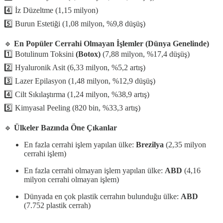
4️⃣ İz Düzeltme (1,15 milyon)
5️⃣ Burun Estetiği (1,08 milyon, %9,8 düşüş)
🔹
En Popüler Cerrahi Olmayan İşlemler (Dünya Genelinde)
1️⃣ Botulinum Toksini
(Botox)
(7,88 milyon, %17,4 düşüş)
2️⃣ Hyaluronik Asit (6,33 milyon, %5,2 artış)
3️⃣ Lazer Epilasyon (1,48 milyon, %12,9 düşüş)
4️⃣ Cilt Sıkılaştırma (1,24 milyon, %38,9 artış)
5️⃣ Kimyasal Peeling (820 bin, %33,3 artış)
🔹
Ülkeler Bazında Öne Çıkanlar
En fazla cerrahi işlem yapılan ülke:
Brezilya
(2,35 milyon
cerrahi işlem)
En fazla cerrahi olmayan işlem yapılan ülke:
ABD
(4,16
milyon cerrahi olmayan işlem)
Dünyada en çok plastik cerrahın bulunduğu ülke:
ABD
(7.752 plastik cerrah)