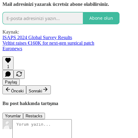
Mail adresinizi yazarak ücretsiz abone olabilirsiniz.
Abone olun
Kaynak:
ISAPS 2024 Global Survey Results
Veltist raises €160K for next-gen surgical patch
Euronews
1
Paylaş
Önceki
Sonraki
Bu post hakkında tartışma
Yorumlar
Restacks