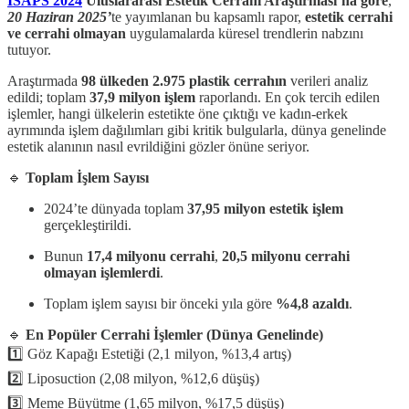
ISAPS 2024
Uluslararası Estetik Cerrahi Araştırması’na göre
,
20 Haziran 2025’
te yayımlanan bu kapsamlı rapor,
estetik cerrahi
ve cerrahi olmayan
uygulamalarda küresel trendlerin nabzını
tutuyor.
Araştırmada
98 ülkeden 2.975 plastik cerrahın
verileri analiz
edildi; toplam
37,9 milyon işlem
raporlandı. En çok tercih edilen
işlemler, hangi ülkelerin estetikte öne çıktığı ve kadın-erkek
ayrımında işlem dağılımları gibi kritik bulgularla, dünya genelinde
estetik alanının nasıl evrildiğini gözler önüne seriyor.
🔹
Toplam İşlem Sayısı
2024’te dünyada toplam
37,95 milyon estetik işlem
gerçekleştirildi.
Bunun
17,4 milyonu cerrahi
,
20,5 milyonu cerrahi
olmayan işlemlerdi
.
Toplam işlem sayısı bir önceki yıla göre
%4,8 azaldı
.
🔹
En Popüler Cerrahi İşlemler (Dünya Genelinde)
1️⃣ Göz Kapağı Estetiği (2,1 milyon, %13,4 artış)
2️⃣ Liposuction (2,08 milyon, %12,6 düşüş)
3️⃣ Meme Büyütme (1,65 milyon, %17,5 düşüş)