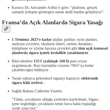
Kurucu Dr. Alexandre Anthis’e göre; “platform, gerçek
zamanlı iyileşme göstergesi sunan akıllı bantlar geliştiriyor”.
Fransa’da Açık Alanlarda Sigara Yasağı
1 Temmuz 2025'e kadar
plajlar, parklar, oyun alanları,
stadyum çevreleri, okulların önleri, otobüs durakları,
kütüphane ve yüzme havuzu çevreleri gibi
tüm açık kamusal
alanlarda sigara içmek kesinlikle yasaklanıyor
.
İhlal edenlere
135 € (yaklaşık 160 $)
para cezası
uygulanacak. Bazı kaynaklar cezanın 700 €’ya kadar
çıkabileceğini bildiriyor .
Yasak yalnızca geleneksel sigarayı kapsıyor;
elektronik
sigara hâlâ serbest .
Sağlık Bakanı Catherine Vautrin:
“Tütün, çocukların olduğu yerlerden kaybolmalı. Sigara
içme özgürlüğü, çocukların temiz hava hakkı başladığı
yerde sona erer.”