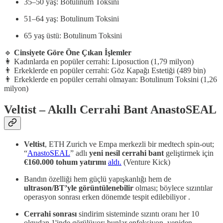
35–50 yaş: Botulinum Toksini
51–64 yaş: Botulinum Toksini
65 yaş üstü: Botulinum Toksini
🔹
Cinsiyete Göre Öne Çıkan İşlemler
👩 Kadınlarda en popüler cerrahi: Liposuction (1,79 milyon)
👨 Erkeklerde en popüler cerrahi: Göz Kapağı Estetiği (489 bin)
👨 Erkeklerde en popüler cerrahi olmayan: Botulinum Toksini (1,26
milyon)
Veltist – Akıllı Cerrahi Bant AnastoSEAL
Veltist
, ETH Zurich ve Empa merkezli bir medtech spin‑out;
“
AnastoSEAL
” adlı
yeni nesil cerrahi bant
geliştirmek için
€160.000 tohum yatırımı
aldı.
(Venture Kick)
Bandın özelliği hem güçlü yapışkanlığı hem de
ultrason/BT’yle görüntülenebilir
olması; böylece sızıntılar
operasyon sonrası erken dönemde tespit edilebiliyor .
Cerrahi sonrası
sindirim sisteminde sızıntı oranı her 10
olgudan 1'inde görülüyor; bunlar enfeksiyon, yeniden