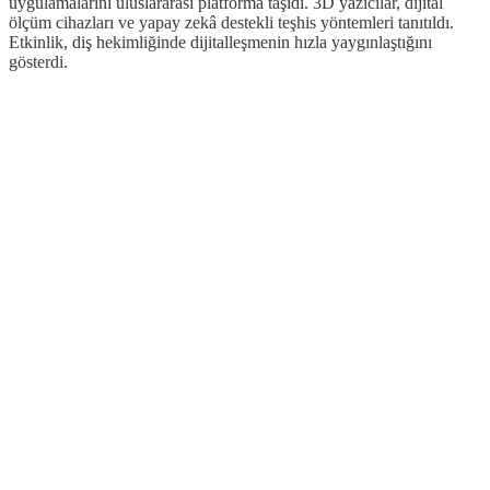
uygulamalarını uluslararası platforma taşıdı. 3D yazıcılar, dijital
ölçüm cihazları ve yapay zekâ destekli teşhis yöntemleri tanıtıldı.
Etkinlik, diş hekimliğinde dijitalleşmenin hızla yaygınlaştığını
gösterdi.