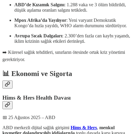
ABD’de Kızamık Salgını
: 1.288 vaka ve 3 ölüm bildirildi,
düşük aşılama oranları salgını tetikledi.
Mpox Afrika’da Yayılıyor
: Yeni varyant Demokratik
Kongo’da hızla yayıldı, WHO alarm durumunu sürdürüyor.
Avrupa Sıcak Dalgaları
: 2.300’den fazla can kaybı yaşandı,
iklim krizinin sağlık etkileri derinleşti.
➡️ Küresel sağlık tehditleri, sınırların ötesinde ortak kriz yönetimi
gerektiriyor.
📊 Ekonomi ve Sigorta
Hims & Hers Health Davası
📅 25 Ağustos 2025 – ABD
ABD merkezli dijital sağlık girişimi
Hims & Hers
,
menkul
kıymetler dolandırıcılığı iddialarıyla
toplu davada karşı karşıya.