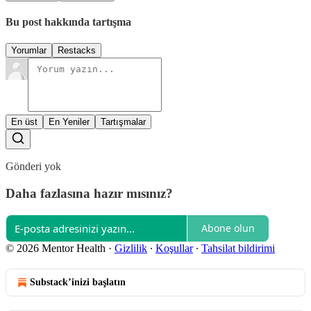
Bu post hakkında tartışma
Yorumlar
Restacks
En üst
En Yeniler
Tartışmalar
Gönderi yok
Daha fazlasına hazır mısınız?
Abone olun
© 2026 Mentor Health
·
Gizlilik
∙
Koşullar
∙
Tahsilat bildirimi
Substack’inizi başlatın