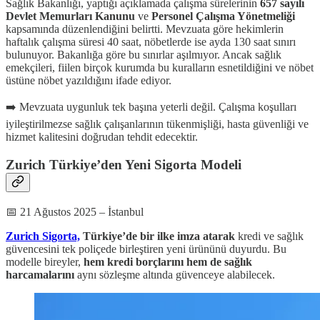
Sağlık Bakanlığı, yaptığı açıklamada çalışma sürelerinin
657 sayılı
Devlet Memurları Kanunu
ve
Personel Çalışma Yönetmeliği
kapsamında düzenlendiğini belirtti. Mevzuata göre hekimlerin
haftalık çalışma süresi 40 saat, nöbetlerde ise ayda 130 saat sınırı
bulunuyor. Bakanlığa göre bu sınırlar aşılmıyor. Ancak sağlık
emekçileri, fiilen birçok kurumda bu kuralların esnetildiğini ve nöbet
üstüne nöbet yazıldığını ifade ediyor.
➡️ Mevzuata uygunluk tek başına yeterli değil. Çalışma koşulları
iyileştirilmezse sağlık çalışanlarının tükenmişliği, hasta güvenliği ve
hizmet kalitesini doğrudan tehdit edecektir.
Zurich Türkiye’den Yeni Sigorta Modeli
📅 21 Ağustos 2025 – İstanbul
Zurich Sigorta,
Türkiye’de bir ilke imza atarak
kredi ve sağlık
güvencesini tek poliçede birleştiren yeni ürününü duyurdu. Bu
modelle bireyler,
hem kredi borçlarını hem de sağlık
harcamalarını
aynı sözleşme altında güvenceye alabilecek.