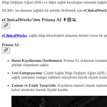
Bilgi Değişim Ağları (HIE) ve diğer sağlık kuruluşları arasında dağıl
DCMG, bu durumu sağlıklı bir şekilde ilerletmek için
eClinicalWork
eClinicalWorks’den Prisma AI 👩🏻‍💻
eClinicalWorks
,
sağlık bilgi teknolojileri alanında hizmet veren bir ş
Prisma AI
:
Hasta Kayıtlarının Özetlenmesi
: Prisma AI, doktorun uzmanlık 
şekilde ulaşmasını sağlar.
Veri Entegrasyonu
: Çeşitli Sağlık Bilgi Değişim Ağları (HIE) v
sağlık sistemine entegre edilmesi süreçlerini büyük ölçüde hızlan
Zaman ve Emek Tasarrufu
: Kayıtların manuel olarak toplanm
kabul sürelerini önemli ölçüde kısaltır.