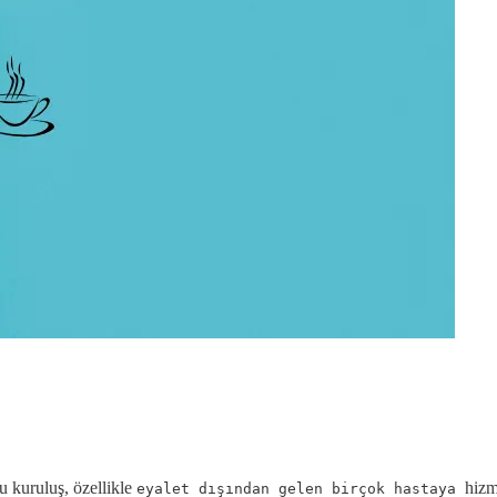
u kuruluş, özellikle
hizm
eyalet dışından gelen birçok hastaya