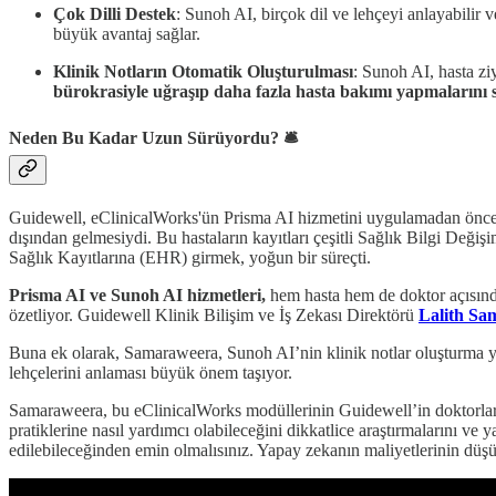
Çok Dilli Destek
: Sunoh AI, birçok dil ve lehçeyi anlayabilir 
büyük avantaj sağlar.
Klinik Notların Otomatik Oluşturulması
: Sunoh AI, hasta ziy
bürokrasiyle uğraşıp daha fazla hasta bakımı yapmalarını s
Neden Bu Kadar Uzun Sürüyordu? 🛎️
Guidewell, eClinicalWorks'ün Prisma AI hizmetini uygulamadan önc
dışından gelmesiydi. Bu hastaların kayıtları çeşitli Sağlık Bilgi Deği
Sağlık Kayıtlarına (EHR) girmek, yoğun bir süreçti.
Prisma AI ve Sunoh AI hizmetleri,
hem hasta hem de doktor açısında
özetliyor. Guidewell Klinik Bilişim ve İş Zekası Direktörü
Lalith Sa
Buna ek olarak, Samaraweera, Sunoh AI’nin klinik notlar oluşturma yet
lehçelerini anlaması büyük önem taşıyor.
Samaraweera, bu eClinicalWorks modüllerinin Guidewell’in doktorları
pratiklerine nasıl yardımcı olabileceğini dikkatlice araştırmalarını ve
edilebileceğinden emin olmalısınız. Yapay zekanın maliyetlerinin düşü