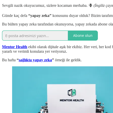
Sevgili nazik okuyucumuz, sizlere kocaman merhaba. 🪻
(İngiliz çay
Günde kaç defa
“yapay zeka”
konusunu duyar olduk? Bizim tarafımı
Bu bülten yapay zeka tarafından okunuyorsa, yapay zekada abone olab
Abone olun
Mentor Health
ekibi olarak dijitale aşık bir ekibiz. Her veri, her ko
yararlı ve verimli konulara yer veriyoruz.
Bu hafta
“
sağlıkta yapay zeka
”
örneği ile geldik.