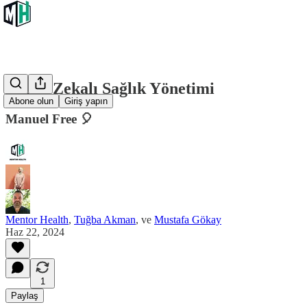
Yapay Zekalı Sağlık Yönetimi
Abone olun
Giriş yapın
Manuel Free 🎈
Mentor Health
,
Tuğba Akman
, ve
Mustafa Gökay
Haz 22, 2024
1
Paylaş