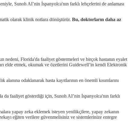
eniyle, Sunoh AI’nin İspanyolca'nın farklı lehçelerini de anlaması
tomatik olarak klinik notlara dönüştürür.
Bu, doktorların daha az
n nedeni, Florida'da faaliyet göstermeleri ve birçok hastanın eyalet
tları elde etmek, okumak ve özetlerini Guidewell’in kendi Elektronik
ık alanına odaklanarak hasta kayıtlarının en önemli kısımlarını
 da faaliyet gösterdiği için, Sunoh AI’nin İspanyolca'nın farklı
alara yapay zeka eklemek isteyen yenilikçilere, yapay zekanın
 zekayı eğiten verilere güvenmelisiniz ve sistemlerinize entegre