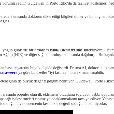
ve yorumlayabilir. Guidewell’in Porto Riko'da da faaliyet göstermesi ned
aretleri sırasında doktorun dikte ettiği bilgileri dinler ve bu bilgileri o
ağlar.
e, yoğun günlerde
bir hastanın kabul işlemi iki gün
sürebiliyordu. Bunu
şim Ağları (HIE) ve diğer sağlık kuruluşları arasında dağılmıştı. Bu kayı
n hasta ziyaretini büyük ölçüde değiştirdi. Prisma AI, doktorun uzmanl
maraweera
'ya göre bu özetler "iyi kısımlar" olarak tanımlanabilir.
eneğinin de büyük değer taşıdığını belirtiyor. Guidewell, Porto Riko'da
 arasında popüler olan ilk eklemeler olduğunu söylüyor. Tıbbi uygulam
 yapacağı iyileştirmeleri tanıtmaya odaklanmalarını tavsiye ediyor. Yapay
k olduğunu ve denemenin kesinlikle değerli olduğunu belirtiyorlar.