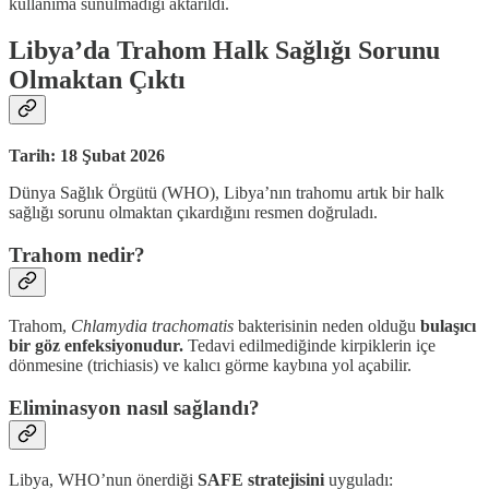
kullanıma sunulmadığı aktarıldı.
Libya’da Trahom Halk Sağlığı Sorunu
Olmaktan Çıktı
Tarih: 18 Şubat 2026
Dünya Sağlık Örgütü (WHO), Libya’nın trahomu artık bir halk
sağlığı sorunu olmaktan çıkardığını resmen doğruladı.
Trahom nedir?
Trahom,
Chlamydia trachomatis
bakterisinin neden olduğu
bulaşıcı
bir göz enfeksiyonudur.
Tedavi edilmediğinde kirpiklerin içe
dönmesine (trichiasis) ve kalıcı görme kaybına yol açabilir.
Eliminasyon nasıl sağlandı?
Libya, WHO’nun önerdiği
SAFE stratejisini
uyguladı: