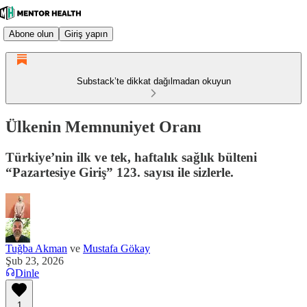
Abone olun
Giriş yapın
Substack’te dikkat dağılmadan okuyun
Ülkenin Memnuniyet Oranı
Türkiye’nin ilk ve tek, haftalık sağlık bülteni
“Pazartesiye Giriş” 123. sayısı ile sizlerle.
Tuğba Akman
ve
Mustafa Gökay
Şub 23, 2026
Dinle
1