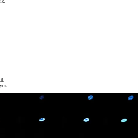
ik.
il,
yor.