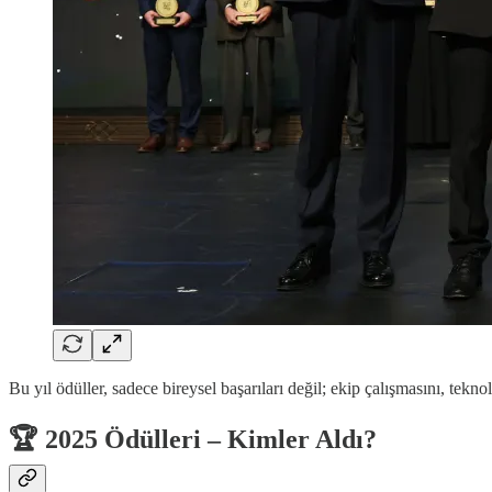
Bu yıl ödüller, sadece bireysel başarıları değil; ekip çalışmasını, tek
🏆
2025 Ödülleri – Kimler Aldı?