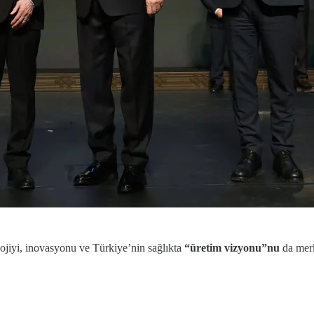
nolojiyi, inovasyonu ve Türkiye’nin sağlıkta
“üretim vizyonu”nu
da merk