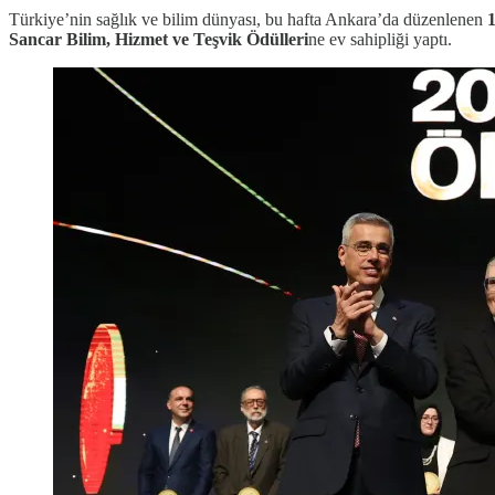
Türkiye’nin sağlık ve bilim dünyası, bu hafta Ankara’da düzenlenen
Sancar Bilim, Hizmet ve Teşvik Ödülleri
ne ev sahipliği yaptı.