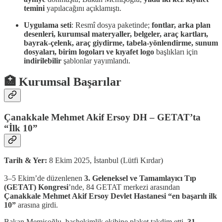
temini
yapılacağını açıklamıştı.
Uygulama seti
: Resmî dosya paketinde;
fontlar, arka plan
desenleri, kurumsal materyaller, belgeler, araç kartları,
bayrak-çelenk, araç giydirme, tabela-yönlendirme, sunum
dosyaları, birim logoları ve kıyafet logo
başlıkları için
indirilebilir
şablonlar yayımlandı.
🏥 Kurumsal Başarılar
Çanakkale Mehmet Akif Ersoy DH – GETAT’ta
“İlk 10”
Tarih & Yer:
8 Ekim 2025, İstanbul (Lütfi Kırdar)
3–5 Ekim’de düzenlenen
3. Geleneksel ve Tamamlayıcı Tıp
(GETAT) Kongresi
’nde, 84 GETAT merkezi arasından
Çanakkale Mehmet Akif Ersoy Devlet Hastanesi “en başarılı ilk
10”
arasına girdi.
Bakan Memişoğlu, başhekimlik ekibine plaket takdim etti.
31