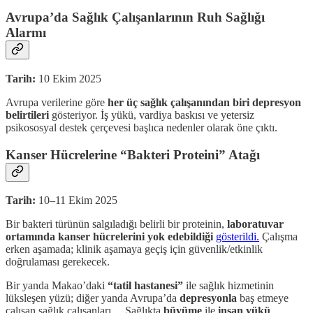
Avrupa’da Sağlık Çalışanlarının Ruh Sağlığı
Alarmı
Tarih:
10 Ekim 2025
Avrupa verilerine göre
her üç sağlık çalışanından biri depresyon
belirtileri
gösteriyor. İş yükü, vardiya baskısı ve yetersiz
psikososyal destek çerçevesi başlıca nedenler olarak öne çıktı.
Kanser Hücrelerine “Bakteri Proteini” Atağı
Tarih:
10–11 Ekim 2025
Bir bakteri türünün salgıladığı belirli bir proteinin,
laboratuvar
ortamında kanser hücrelerini yok edebildiği
gösterildi.
Çalışma
erken aşamada; klinik aşamaya geçiş için güvenlik/etkinlik
doğrulaması gerekecek.
Bir yanda Makao’daki
“tatil hastanesi”
ile sağlık hizmetinin
lüksleşen yüzü; diğer yanda Avrupa’da
depresyonla
baş etmeye
çalışan sağlık çalışanları… Sağlıkta
büyüme
ile
insan yükü