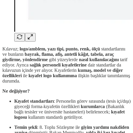
Kılavuz;
logo/amblem, yazı tipi, punto, renk, ölçü
standartlarını
ve bunların
bayrak, flama, afiş, antetli kâğıt, tabela, araç
giydirme, yönlendirme
gibi yüzeylerde
nasıl kullanılacağını
tarif
ediyor. Ayrıca
sağlık personeli kıyafetlerine
dair standartlar da
kılavuzun içinde yer alıyor. Kıyafetlerin
kumaş, model ve diğer
özellikleri
ile
kıyafet logo kullanımına
ilişkin başlıklar tanımlanmış
durumda.
Ne değişiyor?
Kıyafet standartları
: Personelin görev sırasında (tesis içi/dışı)
giyeceği forma-kıyafetin özellikleri
kurumlarca
(Bakanlık
bağlı tesisler ve üniversite hastaneleri) belirlenecek;
kıyafet
logosu
kullanım standardı getiriliyor.
Temin şekli
: 8. Toplu Sözleşme ile
giyim yardımı nakdiden
ayniye
dönmüştü; Bakan Memişoğlu,
yılda iki kez kıyafet