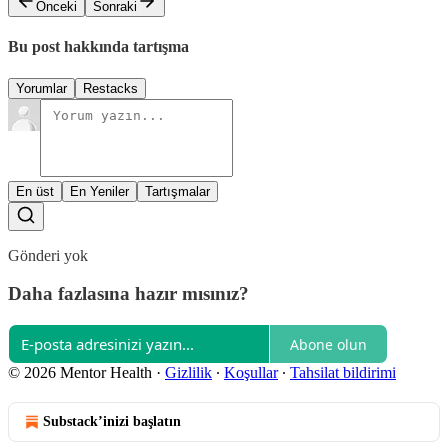
Önceki
Sonraki
Bu post hakkında tartışma
Yorumlar
Restacks
En üst
En Yeniler
Tartışmalar
Gönderi yok
Daha fazlasına hazır mısınız?
Abone olun
© 2026 Mentor Health
·
Gizlilik
∙
Koşullar
∙
Tahsilat bildirimi
Substack’inizi başlatın