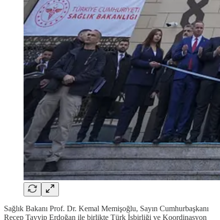
Sağlık Bakanı Prof. Dr. Kemal Memişoğlu, Sayın Cumhurbaşkanı
Recep Tayyip Erdoğan ile birlikte Türk İşbirliği ve Koordinasyon