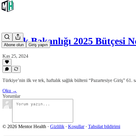
Sağlık Bakanlığı 2025 Bütçesi 
Abone olun
Giriş yapın
Kas 25, 2024
Türkiye’nin ilk ve tek, haftalık sağlık bülteni “Pazartesiye Giriş” 61. say
Oku →
Yorumlar
© 2026 Mentor Health
·
Gizlilik
∙
Koşullar
∙
Tahsilat bildirimi