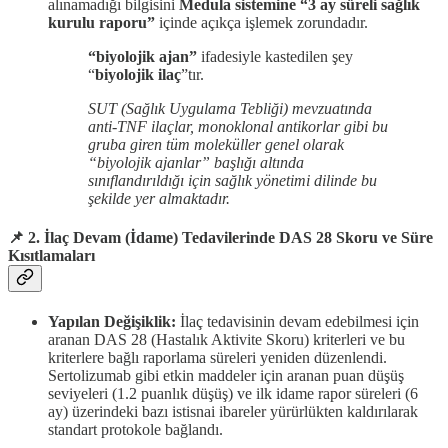
alınamadığı bilgisini
Medula sistemine “3 ay süreli sağlık
kurulu raporu”
içinde açıkça işlemek zorundadır.
“biyolojik ajan”
ifadesiyle kastedilen şey
“
biyolojik ilaç
”tır.
SUT (Sağlık Uygulama Tebliği) mevzuatında
anti-TNF ilaçlar, monoklonal antikorlar gibi bu
gruba giren tüm moleküller genel olarak
“biyolojik ajanlar” başlığı altında
sınıflandırıldığı için sağlık yönetimi dilinde bu
şekilde yer almaktadır.
📌 2. İlaç Devam (İdame) Tedavilerinde DAS 28 Skoru ve Süre
Kısıtlamaları
Yapılan Değişiklik:
İlaç tedavisinin devam edebilmesi için
aranan DAS 28 (Hastalık Aktivite Skoru) kriterleri ve bu
kriterlere bağlı raporlama süreleri yeniden düzenlendi.
Sertolizumab gibi etkin maddeler için aranan puan düşüş
seviyeleri (1.2 puanlık düşüş) ve ilk idame rapor süreleri (6
ay) üzerindeki bazı istisnai ibareler yürürlükten kaldırılarak
standart protokole bağlandı.