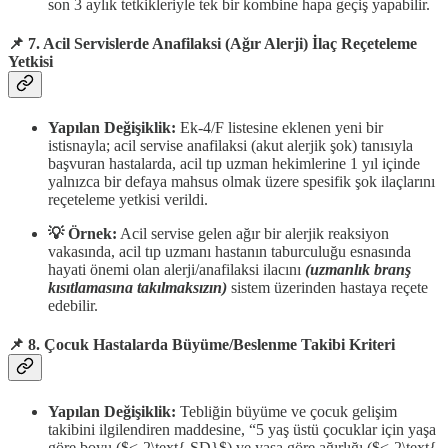
son 3 aylık tetkikleriyle tek bir kombine hapa geçiş yapabilir.
📌 7. Acil Servislerde Anafilaksi (Ağır Alerji) İlaç Reçeteleme
Yetkisi
Yapılan Değişiklik:
Ek-4/F listesine eklenen yeni bir
istisnayla; acil servise anafilaksi (akut alerjik şok) tanısıyla
başvuran hastalarda, acil tıp uzman hekimlerine 1 yıl içinde
yalnızca bir defaya mahsus olmak üzere spesifik şok ilaçlarını
reçeteleme yetkisi verildi.
💡 Örnek:
Acil servise gelen ağır bir alerjik reaksiyon
vakasında, acil tıp uzmanı hastanın taburculuğu esnasında
hayati önemi olan alerji/anafilaksi ilacını
(uzmanlık branş
kısıtlamasına takılmaksızın)
sistem üzerinden hastaya reçete
edebilir.
📌 8. Çocuk Hastalarda Büyüme/Beslenme Takibi Kriteri
Yapılan Değişiklik:
Tebliğin büyüme ve çocuk gelişim
takibini ilgilendiren maddesine, “5 yaş üstü çocuklar için yaşa
göre boyu ($<-2\text{ SD}$) ve yaşa göre ağırlığı ($<-2\text{