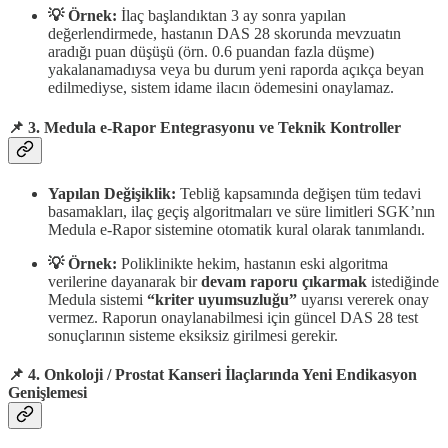
💡 Örnek:
İlaç başlandıktan 3 ay sonra yapılan
değerlendirmede, hastanın DAS 28 skorunda mevzuatın
aradığı puan düşüşü (örn. 0.6 puandan fazla düşme)
yakalanamadıysa veya bu durum yeni raporda açıkça beyan
edilmediyse, sistem idame ilacın ödemesini onaylamaz.
📌 3. Medula e-Rapor Entegrasyonu ve Teknik Kontroller
Yapılan Değişiklik:
Tebliğ kapsamında değişen tüm tedavi
basamakları, ilaç geçiş algoritmaları ve süre limitleri SGK’nın
Medula e-Rapor sistemine otomatik kural olarak tanımlandı.
💡 Örnek:
Poliklinikte hekim, hastanın eski algoritma
verilerine dayanarak bir
devam raporu çıkarmak
istediğinde
Medula sistemi
“kriter uyumsuzluğu”
uyarısı vererek onay
vermez. Raporun onaylanabilmesi için güncel DAS 28 test
sonuçlarının sisteme eksiksiz girilmesi gerekir.
📌 4. Onkoloji / Prostat Kanseri İlaçlarında Yeni Endikasyon
Genişlemesi