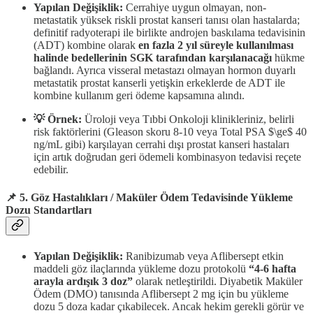
Yapılan Değişiklik:
Cerrahiye uygun olmayan, non-
metastatik yüksek riskli prostat kanseri tanısı olan hastalarda;
definitif radyoterapi ile birlikte androjen baskılama tedavisinin
(ADT) kombine olarak
en fazla 2 yıl süreyle kullanılması
halinde bedellerinin SGK tarafından karşılanacağı
hükme
bağlandı. Ayrıca visseral metastazı olmayan hormon duyarlı
metastatik prostat kanserli yetişkin erkeklerde de ADT ile
kombine kullanım geri ödeme kapsamına alındı.
💡 Örnek:
Üroloji veya Tıbbi Onkoloji klinikleriniz, belirli
risk faktörlerini (Gleason skoru 8-10 veya Total PSA $\ge$ 40
ng/mL gibi) karşılayan cerrahi dışı prostat kanseri hastaları
için artık doğrudan geri ödemeli kombinasyon tedavisi reçete
edebilir.
📌 5. Göz Hastalıkları / Maküler Ödem Tedavisinde Yükleme
Dozu Standartları
Yapılan Değişiklik:
Ranibizumab veya Aflibersept etkin
maddeli göz ilaçlarında yükleme dozu protokolü
“4-6 hafta
arayla ardışık 3 doz”
olarak netleştirildi. Diyabetik Maküler
Ödem (DMO) tanısında Aflibersept 2 mg için bu yükleme
dozu 5 doza kadar çıkabilecek. Ancak hekim gerekli görür ve