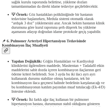
sağlık kurulu raporunda belirtirse, yükleme dozları
tamamlanmadan da direkt idame tedaviye geçilebilecektir.
💡 Örnek:
Göz hastalıkları polikliniğinde bir hastanın
tedavisine başlanırken, Medula sistemi otomatik olarak
“ardışık 3 doz” yüklemesini arar. Ancak hekim hastanın klinik
durumuna göre kurul raporuna şerh düşerek bu yükleme
aşamasını atlayıp doğrudan idame protokole geçiş yapabilir.
📌 6. Pulmoner Arteriyel Hipertansiyon Tedavisinde
Kombinasyon İlaç Muafiyeti
Yapılan Değişiklik:
Göğüs Hastalıkları ve Kardiyoloji
kliniklerini ilgilendiren maddede, Masitentan + Tadalafil etkin
maddelerini sabit dozda içeren kombinasyon ilaçlarının geri
ödeme kriteri belirlendi. Son 3 ayda bu iki ilacı ayrı ayrı
kullanarak durumu stabilize olmuş hastaların, tek bir
kombinasyon ilaca geçmesi halinde bedelinin karşılanacağı ve
bu kombinasyonun katılım payından muaf tutulacağı (Ek-4/D)
listesine eklendi.
💡 Örnek:
İki farklı ağır ilaç kullanan bir pulmoner
hipertansiyon hastası, durumunun stabil olduğunu gösteren