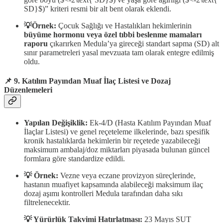
SD}$)” kriteri resmi bir alt bent olarak eklendi.
💡Örnek:
Çocuk Sağlığı ve Hastalıkları hekimlerinin
büyüme hormonu veya özel tıbbi beslenme mamaları
raporu
çıkarırken Medula’ya gireceği standart sapma (SD) alt
sınır parametreleri yasal mevzuata tam olarak entegre edilmiş
oldu.
📌 9. Katılım Payından Muaf İlaç Listesi ve Dozaj
Düzenlemeleri
Yapılan Değişiklik:
Ek-4/D (Hasta Katılım Payından Muaf
İlaçlar Listesi) ve genel reçeteleme ilkelerinde, bazı spesifik
kronik hastalıklarda hekimlerin bir reçetede yazabileceği
maksimum ambalaj/doz miktarları piyasada bulunan güncel
formlara göre standardize edildi.
💡 Örnek:
Vezne veya eczane provizyon süreçlerinde,
hastanın muafiyet kapsamında alabileceği maksimum ilaç
dozaj aşımı kontrolleri Medula tarafından daha sıkı
filtrelenecektir.
💡 Yürürlük Takvimi Hatırlatması:
23 Mayıs SUT