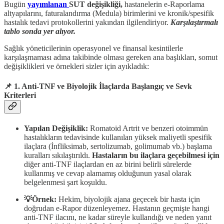
Bugün
yayımlanan
SUT değişikliği,
hastanelerin e-Raporlama
altyapılarını, faturalandırma (Medula) birimlerini ve kronik/spesifik
hastalık tedavi protokollerini yakından ilgilendiriyor.
Karşılaştırmalı
tablo sonda yer alıyor.
Sağlık yöneticilerinin operasyonel ve finansal kesintilerle
karşılaşmaması adına takibinde olması gereken ana başlıkları, somut
değişiklikleri ve örnekleri sizler için ayıkladık:
📌 1. Anti-TNF ve Biyolojik İlaçlarda Başlangıç ve Sevk
Kriterleri
Yapılan Değişiklik:
Romatoid Artrit ve benzeri otoimmün
hastalıkların tedavisinde kullanılan yüksek maliyetli spesifik
ilaçlara (İnfliksimab, sertolizumab, golimumab vb.) başlama
kuralları sıkılaştırıldı.
Hastaların bu ilaçlara geçebilmesi için
diğer anti-TNF ilaçlardan en az birini belirli sürelerde
kullanmış ve cevap alamamış olduğunun yasal olarak
belgelenmesi şart koşuldu.
💡Örnek:
Hekim, biyolojik ajana geçecek bir hasta için
doğrudan e-Rapor düzenleyemez. Hastanın geçmişte hangi
anti-TNF ilacını, ne kadar süreyle kullandığı ve neden yanıt