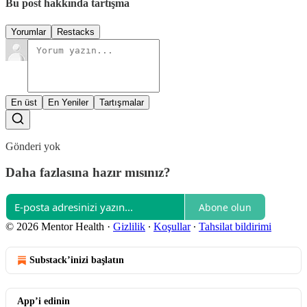
Bu post hakkında tartışma
Yorumlar
Restacks
En üst
En Yeniler
Tartışmalar
Gönderi yok
Daha fazlasına hazır mısınız?
Abone olun
© 2026 Mentor Health
·
Gizlilik
∙
Koşullar
∙
Tahsilat bildirimi
Substack’inizi başlatın
App’i edinin