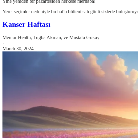
Yine yeniden bir pazartesiden herkese merhaba!
Yerel seçimler nedeniyle bu hafta bülteni salı günü sizlerle buluşturuy
Kanser Haftası
Mentor Health
,
Tuğba Akman
, ve
Mustafa Gökay
·
March 30, 2024