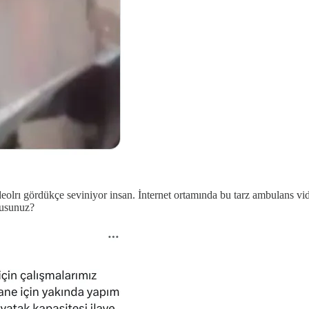
olrı gördükçe seviniyor insan. İnternet ortamında bu tarz ambulans vide
musunuz?