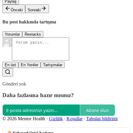
Paylaş
Önceki
Sonraki
Bu post hakkında tartışma
Yorumlar
Restacks
En üst
En Yeniler
Tartışmalar
Gönderi yok
Daha fazlasına hazır mısınız?
Abone olun
© 2026 Mentor Health
·
Gizlilik
∙
Koşullar
∙
Tahsilat bildirimi