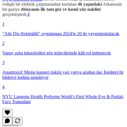
voltajlı bir elektrik çarpmasından kurtulan
46 yaşındaki
Arkansaslı
bir gaziye
dünyanın ilk tam göz ve kısmi yüz naklini
gerçekleştirdi.
4
1
"Aile Diş Hekimliği" uygulaması 2024'te 20 ile yaygınlaştırılacak
2
Yapay zeka teknolojileri göz tedavilerinde kilit rol üstlenecek
3
Anastrozol: Meme kanseri riskini yarı yarıya azaltan ilaç İngiltere'de
binlerce kadına sunuluyor
4
NYU Langone Health Performs World’s First Whole-Eye & Partial-
Face Transplant