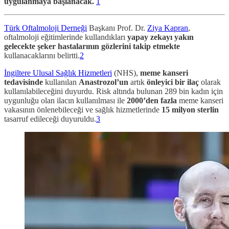
uygulanmaya başlanacak.
1
Türk Oftalmoloji Derneği
Başkanı Prof. Dr.
Ziya Kapran
,
oftalmoloji eğitimlerinde kullandıkları
yapay zekayı yakın
gelecekte şeker hastalarının gözlerini takip etmekte
kullanacaklarını belirtti.
2
İngiltere Ulusal Sağlık Hizmetleri
(NHS),
meme kanseri
tedavisinde
kullanılan
Anastrozol’un
artık
önleyici bir ilaç
olarak
kullanılabileceğini duyurdu. Risk altında bulunan 289 bin kadın için
uygunluğu olan ilacın kullanılması ile
2000’den fazla
meme kanseri
vakasının önlenebileceği ve sağlık hizmetlerinde
15 milyon sterlin
tasarruf edileceği duyuruldu.
3