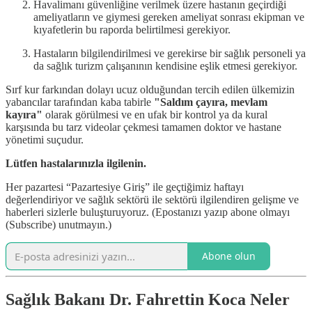
Havalimanı güvenliğine verilmek üzere hastanın geçirdiği
ameliyatların ve giymesi gereken ameliyat sonrası ekipman ve
kıyafetlerin bu raporda belirtilmesi gerekiyor.
Hastaların bilgilendirilmesi ve gerekirse bir sağlık personeli ya
da sağlık turizm çalışanının kendisine eşlik etmesi gerekiyor.
Sırf kur farkından dolayı ucuz olduğundan tercih edilen ülkemizin
yabancılar tarafından kaba tabirle
"Saldım çayıra, mevlam
kayıra"
olarak görülmesi ve en ufak bir kontrol ya da kural
karşısında bu tarz videolar çekmesi tamamen doktor ve hastane
yönetimi suçudur.
Lütfen hastalarınızla ilgilenin.
Her pazartesi “Pazartesiye Giriş” ile geçtiğimiz haftayı
değerlendiriyor ve sağlık sektörü ile sektörü ilgilendiren gelişme ve
haberleri sizlerle buluşturuyoruz. (Epostanızı yazıp abone olmayı
(Subscribe) unutmayın.)
Abone olun
Sağlık Bakanı Dr. Fahrettin Koca Neler