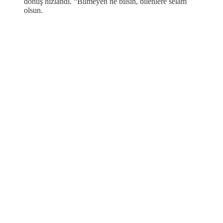
dönüş hızlandı. “Bilmeyen ne bilsin, bilenlere selam
olsun.