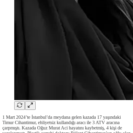
1 Mart 2024’te İstanbul’da meydana gelen kazada 17 yaşındaki
Timur Cihantimur, ehliyetsiz kullandığı aracı ile 3 ATV aracına
çarpmıştı. Kazada Oğuz Murat Aci hayatını kaybetmiş, 4 kişi de