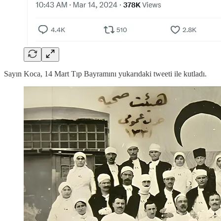
Sayın Koca, 14 Mart Tıp Bayramını yukarıdaki tweeti ile kutladı.