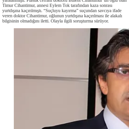
yaralanmıştı. Plastik cerrahi doktoru Bülent Cihantimur’un oğlu olan
Timur Cihantimur, annesi Eylem Tok tarafından kaza sonrası
yurtdışına kaçırılmıştı. “Suçluyu kayırma” suçundan savcıya ifade
veren doktor Cihantimur, oğlunun yurtdışına kaçırılması ile alakalı
bilgisinin olmadığını iletti. Olayla ilgili soruşturma sürüyor.