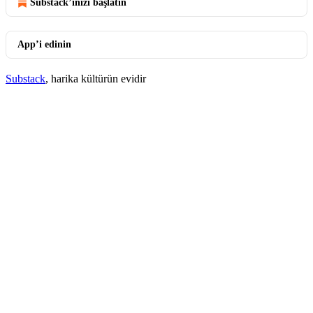
Substack’inizi başlatın
App’i edinin
Substack
, harika kültürün evidir