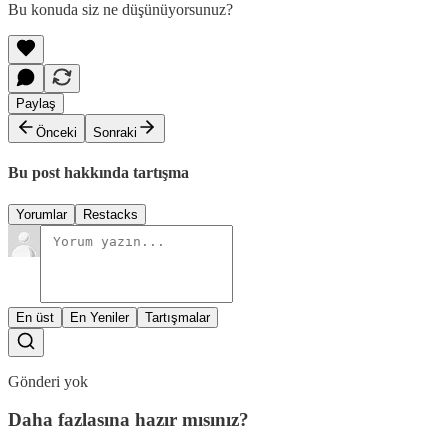
Bu konuda siz ne düşünüyorsunuz?
Paylaş
Önceki
Sonraki
Bu post hakkında tartışma
Yorumlar
Restacks
En üst
En Yeniler
Tartışmalar
Gönderi yok
Daha fazlasına hazır mısınız?