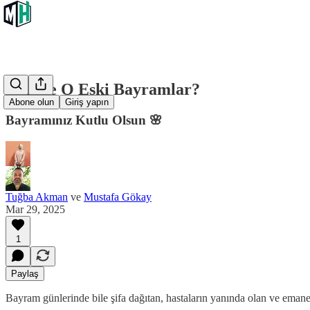
Nerede O Eski Bayramlar?
Abone olun
Giriş yapın
Bayramınız Kutlu Olsun 🌸
Tuğba Akman
ve
Mustafa Gökay
Mar 29, 2025
1
Paylaş
Bayram günlerinde bile şifa dağıtan, hastaların yanında olan ve emane