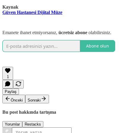
Kaynak
Güven Hastanesi Dijital Müze
Emanete ihanet etmiyorsanız,
ücretsiz abone
olabilirsiniz.
Abone olun
1
Paylaş
Önceki
Sonraki
Bu post hakkında tartışma
Yorumlar
Restacks