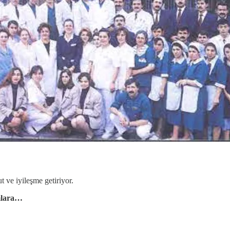
 ve iyileşme getiriyor.
amlara…