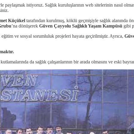
e paylaşmak istiyoruz. Sağlık kuruluşlarının web sitelerinin nasıl olm
iniz.
hmet Küçükel
tarafından kurulmuş, köklü geçmişiyle sağlık alanında öne
Grubu
’na dönüşerek
Güven Çayyolu Sağlıklı Yaşam Kampüsü
gibi p
k eğitim ve sosyal sorumluluk projeleri hayata geçirilmiştir. Ayrıca,
Güve
ımaktır.
utlamalarında da sağlık çalışanlarının bir arada olmasını ve eski bayram