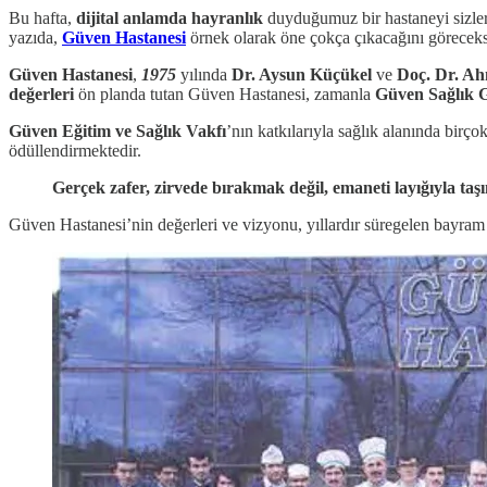
​Bu hafta,
dijital anlamda hayranlık
duyduğumuz bir hastaneyi sizlerl
yazıda,
Güven Hastanesi
örnek olarak öne çokça çıkacağını göreceks
Güven Hastanesi
,
1975
yılında
Dr. Aysun Küçükel
ve
Doç. Dr. A
değerleri
ön planda tutan Güven Hastanesi, zamanla
Güven Sağlık 
Güven Eğitim ve Sağlık Vakfı
’nın katkılarıyla sağlık alanında birço
ödüllendirmektedir.
Gerçek zafer, zirvede bırakmak değil, emaneti layığıyla taş
Güven Hastanesi’nin değerleri ve vizyonu, yıllardır süregelen bayram k