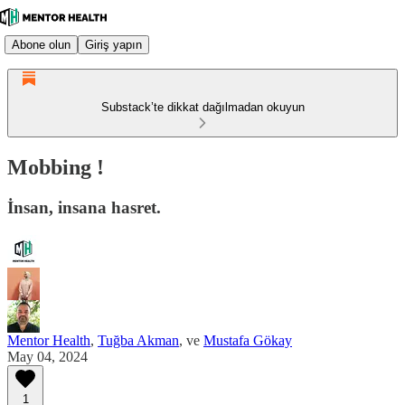
Abone olun
Giriş yapın
Substack’te dikkat dağılmadan okuyun
Mobbing !
İnsan, insana hasret.
Mentor Health
,
Tuğba Akman
, ve
Mustafa Gökay
May 04, 2024
1