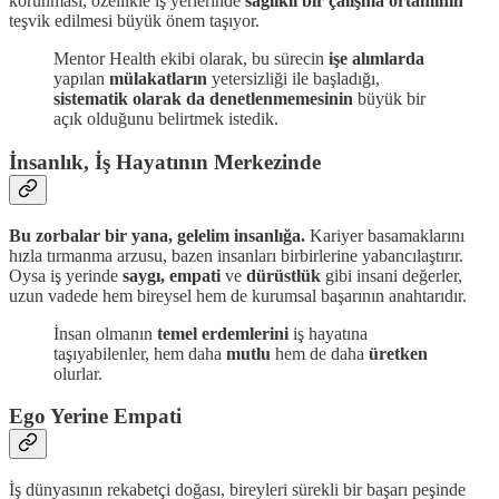
korunması, özellikle iş yerlerinde
sağlıklı bir çalışma ortamının
teşvik edilmesi büyük önem taşıyor.
Mentor Health ekibi olarak, bu sürecin
işe alımlarda
yapılan
mülakatların
yetersizliği ile başladığı,
sistematik olarak da denetlenmemesinin
büyük bir
açık olduğunu belirtmek istedik.
İnsanlık, İş Hayatının Merkezinde
Bu zorbalar bir yana, gelelim insanlığa.
Kariyer basamaklarını
hızla tırmanma arzusu, bazen insanları birbirlerine yabancılaştırır.
Oysa iş yerinde
saygı, empati
ve
dürüstlük
gibi insani değerler,
uzun vadede hem bireysel hem de kurumsal başarının anahtarıdır.
İnsan olmanın
temel erdemlerini
iş hayatına
taşıyabilenler, hem daha
mutlu
hem de daha
üretken
olurlar.
Ego Yerine Empati
İş dünyasının rekabetçi doğası, bireyleri sürekli bir başarı peşinde