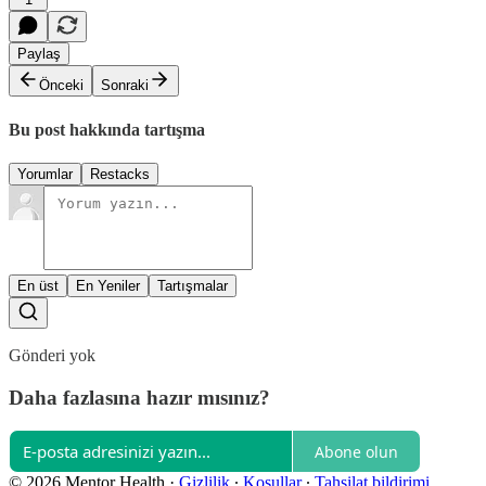
Paylaş
Önceki
Sonraki
Bu post hakkında tartışma
Yorumlar
Restacks
En üst
En Yeniler
Tartışmalar
Gönderi yok
Daha fazlasına hazır mısınız?
Abone olun
© 2026 Mentor Health
·
Gizlilik
∙
Koşullar
∙
Tahsilat bildirimi