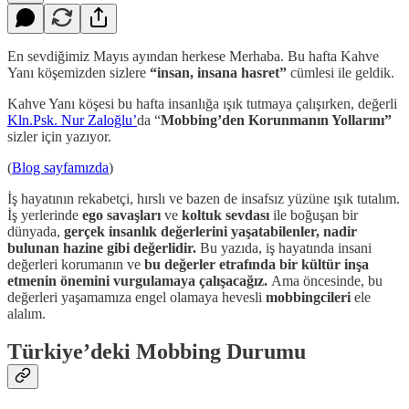
En sevdiğimiz Mayıs ayından herkese Merhaba. Bu hafta Kahve
Yanı köşemizden sizlere
“insan, insana hasret”
cümlesi ile geldik.
Kahve Yanı köşesi bu hafta insanlığa ışık tutmaya çalışırken, değerli
Kln.Psk. Nur Zaloğlu’
da “
Mobbing’den Korunmanın Yollarını”
sizler için yazıyor.
(
Blog sayfamızda
)
İş hayatının rekabetçi, hırslı ve bazen de insafsız yüzüne ışık tutalım.
İş yerlerinde
ego savaşları
ve
koltuk sevdası
ile boğuşan bir
dünyada,
gerçek insanlık değerlerini yaşatabilenler, nadir
bulunan hazine gibi değerlidir.
Bu yazıda, iş hayatında insani
değerleri korumanın ve
bu değerler etrafında bir kültür inşa
etmenin önemini vurgulamaya çalışacağız.
Ama öncesinde, bu
değerleri yaşamamıza engel olamaya hevesli
mobbingcileri
ele
alalım.
Türkiye’deki Mobbing Durumu