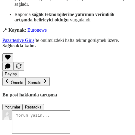
sağladı.
Raporda
sağlık teknolojilerine yatırımın verimlilik
artışında belirleyici olduğu
vurgulandı.
📍
Kaynak:
Euronews
Pazartesiye Giriş
’te önümüzdeki hafta tekrar görüşmek üzere.
Sağlıcakla kalın.
Paylaş
Önceki
Sonraki
Bu post hakkında tartışma
Yorumlar
Restacks