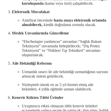
kuruluşunda
(kamu veya özel) çalışabilecek.
Elektronik Muvafakat
Ameliyat öncesinde
hasta onayı elektronik ortamda
alınabilecek,
kimlik doğrulama zorunlu olacak.
Meslek Unvanlarında Güncelleme
“Ebe/hemşire yardımcısı” unvanları “Sağlık Bakım
Teknisyeni” unvanında birleştirilecek; “Diş Protez
Teknisyeni” ve “Nükleer Tıp Teknikeri” unvanları
oluşturulacak.
Aile Hekimliği Reformu
Uzmanlık sınavı ile aile hekimliği uzmanlığının sayısını
artıracak sistem getirilecek.
Sözleşmeli olarak en az 5 yıl hizmet etmiş aile
hekimleri, 4 yıllık eğitimle uzman olabilecek.
Kenevir Kökten Tıbbi Ürünler
Uyuşturucu etkisi olmayan tıbbi kenevir ürünleri
eczanelerde sadece reçete ile satılacak; tüm süreç Sağlık