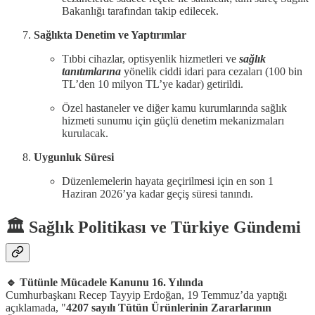
Bakanlığı tarafından takip edilecek.
Sağlıkta Denetim ve Yaptırımlar
Tıbbi cihazlar, optisyenlik hizmetleri ve
sağlık
tanıtımlarına
yönelik ciddi idari para cezaları (100 bin
TL’den 10 milyon TL’ye kadar) getirildi.
Özel hastaneler ve diğer kamu kurumlarında sağlık
hizmeti sunumu için güçlü denetim mekanizmaları
kurulacak.
Uygunluk Süresi
Düzenlemelerin hayata geçirilmesi için en son 1
Haziran 2026’ya kadar geçiş süresi tanındı.
🏛️ Sağlık Politikası ve Türkiye Gündemi
🔹 Tütünle Mücadele Kanunu 16. Yılında
Cumhurbaşkanı Recep Tayyip Erdoğan, 19 Temmuz’da yaptığı
açıklamada, "
4207 sayılı Tütün Ürünlerinin Zararlarının