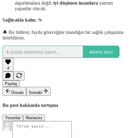
algoritmalara değil;
iyi düşünen insanlara
yatırım
yapanlar olacak.
Sağlıcakla kalın.
☕
🔔 Bu bülteni, fayda göreceğine inandığın bir sağlık çalışanına
iletebilirsin.
Abone olun
4
Paylaş
Önceki
Sonraki
Bu post hakkında tartışma
Yorumlar
Restacks