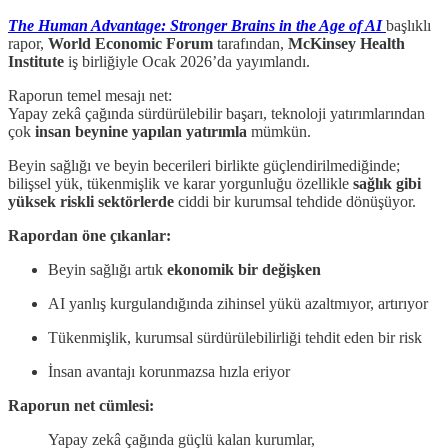
The Human Advantage: Stronger Brains in the Age of AI
başlıklı
rapor,
World Economic Forum
tarafından,
McKinsey Health
Institute
iş birliğiyle Ocak 2026’da yayımlandı.
Raporun temel mesajı net:
Yapay zekâ çağında sürdürülebilir başarı, teknoloji yatırımlarından
çok
insan beynine yapılan yatırımla
mümkün.
Beyin sağlığı ve beyin becerileri birlikte güçlendirilmediğinde;
bilişsel yük, tükenmişlik ve karar yorgunluğu özellikle
sağlık gibi
yüksek riskli sektörlerde
ciddi bir kurumsal tehdide dönüşüyor.
Rapordan öne çıkanlar:
Beyin sağlığı artık
ekonomik bir değişken
AI yanlış kurgulandığında zihinsel yükü azaltmıyor, artırıyor
Tükenmişlik, kurumsal sürdürülebilirliği tehdit eden bir risk
İnsan avantajı korunmazsa hızla eriyor
Raporun net cümlesi:
Yapay zekâ çağında güçlü kalan kurumlar,