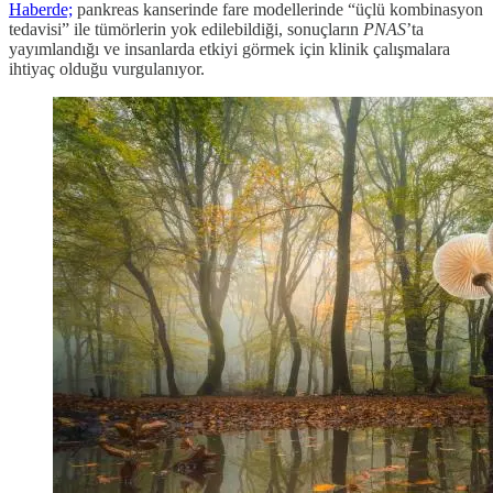
Haberde;
pankreas kanserinde fare modellerinde “üçlü kombinasyon
tedavisi” ile tümörlerin yok edilebildiği, sonuçların
PNAS
’ta
yayımlandığı ve insanlarda etkiyi görmek için klinik çalışmalara
ihtiyaç olduğu vurgulanıyor.