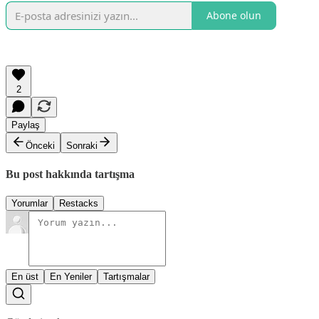
Abone olun
2
Paylaş
Önceki
Sonraki
Bu post hakkında tartışma
Yorumlar
Restacks
En üst
En Yeniler
Tartışmalar