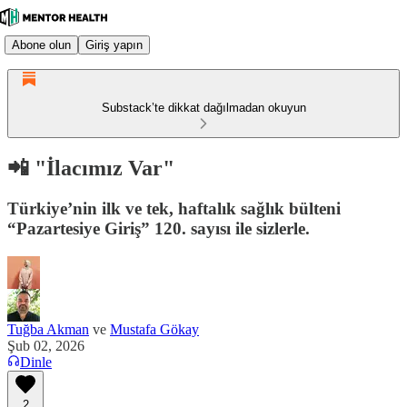
Abone olun
Giriş yapın
Substack’te dikkat dağılmadan okuyun
📲 "İlacımız Var"
Türkiye’nin ilk ve tek, haftalık sağlık bülteni
“Pazartesiye Giriş” 120. sayısı ile sizlerle.
Tuğba Akman
ve
Mustafa Gökay
Şub 02, 2026
Dinle
2