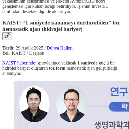
yaklaşımının geliştirilmesi ve şirketin Avrupa/ABD ticari
genişlemesi için kullanılacağı belirtiliyor. İşlemin InvestEU
tarafından desteklendiği de aktarılıyor.
KAIST: “1 saniyede kanamayı durdurabilen” toz
hemostatik ajan (hidrojel bariyer)
Tarih:
29 Aralık 2025 /
Dünya Halleri
Yer:
KAIST / Daejeon
KAIST haberinde;
spreylenince yaklaşık
1 saniyede
güçlü bir
hidrojel bariyer oluşturan
toz form
hemostatik ajan geliştirildiği
anlatılıyor.