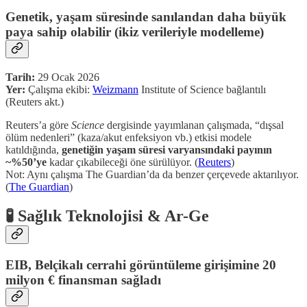
Genetik, yaşam süresinde sanılandan daha büyük
paya sahip olabilir (ikiz verileriyle modelleme)
Tarih:
29 Ocak 2026
Yer:
Çalışma ekibi:
Weizmann
Institute of Science bağlantılı
(Reuters akt.)
Reuters’a göre
Science
dergisinde yayımlanan çalışmada, “dışsal
ölüm nedenleri” (kaza/akut enfeksiyon vb.) etkisi modele
katıldığında,
genetiğin yaşam süresi varyansındaki payının
~%50’ye
kadar çıkabileceği öne sürülüyor. (
Reuters
)
Not: Aynı çalışma The Guardian’da da benzer çerçevede aktarılıyor.
(
The Guardian
)
🧪 Sağlık Teknolojisi & Ar-Ge
EIB, Belçikalı cerrahi görüntüleme girişimine 20
milyon € finansman sağladı