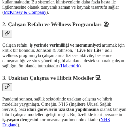
kullanmaktadır. Bu sistemler, klinisyenlerin daha fazla hasta ile
ilgilenmesine olanak tanıyarak zaman ve kaynak tasarrufu sağlar​
(
McKinsey & Company
)​​.
2.
Çalışan Refahı ve Wellness Programları 🏖️
Çalışan refahı,
iş yerinde verimliliği ve memnuniyeti
artırmak için
kritik bir konudur. Johnson & Johnson,
"Live for Life"
adlı
wellness programıyla çalışanlarına fiziksel aktivite, beslenme
danışmanlığı ve stres yönetimi gibi alanlarda destek sunarak çalışan
sağlığını ön planda tutmaktadır​ (
Habertürk
)​.
3.
Uzaktan Çalışma ve Hibrit Modeller 💻
Pandemi sonrası, sağlık sektöründe uzaktan çalışma ve hibrit
modeller yaygınlaştı. Örneğin, NHS (İngiltere Ulusal Sağlık
Servisi), bazı
idari görevlerin uzaktan yapılmasına
olanak tanıyan
hibrit çalışma modelleri geliştirmiştir. Bu, özellikle idari personelin
iş-yaşam dengesini
korumasına yardımcı olmaktadır​ (
NHS
England
)​.