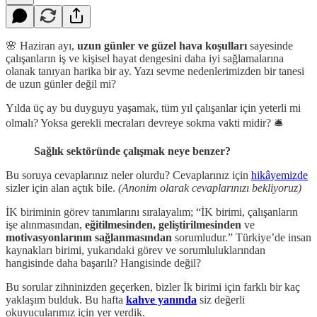
🌸 Haziran ayı,
uzun günler ve güzel hava koşulları
sayesinde
çalışanların iş ve kişisel hayat dengesini daha iyi sağlamalarına
olanak tanıyan harika bir ay. Yazı sevme nedenlerimizden bir tanesi
de uzun günler değil mi?
Yılda üç ay bu duyguyu yaşamak, tüm yıl çalışanlar için yeterli mi
olmalı? Yoksa gerekli mecraları devreye sokma vakti midir? 🛎️
Sağlık sektöründe çalışmak neye benzer?
Bu soruya cevaplarınız neler olurdu? Cevaplarınız için
hikâyemizde
sizler için alan açtık bile.
(Anonim olarak cevaplarınızı bekliyoruz)
İK biriminin görev tanımlarını sıralayalım; “İK birimi, çalışanların
işe alınmasından,
eğitilmesinden,
geliştirilmesinden
ve
motivasyonlarının sağlanmasından
sorumludur.” Türkiye’de insan
kaynakları birimi, yukarıdaki görev ve sorumluluklarından
hangisinde daha başarılı? Hangisinde değil?
Bu sorular zihninizden geçerken, bizler İk birimi için farklı bir kaç
yaklaşım bulduk. Bu hafta
kahve yanında
siz değerli
okuyucularımız için yer verdik.