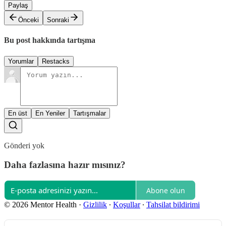
Paylaş
Önceki
Sonraki
Bu post hakkında tartışma
Yorumlar
Restacks
En üst
En Yeniler
Tartışmalar
Gönderi yok
Daha fazlasına hazır mısınız?
Abone olun
© 2026 Mentor Health
·
Gizlilik
∙
Koşullar
∙
Tahsilat bildirimi