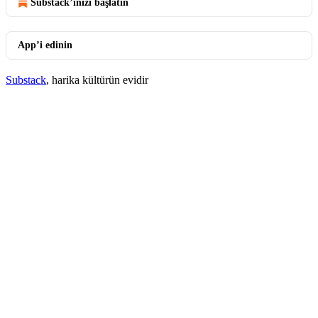
Substack’inizi başlatın
App’i edinin
Substack
, harika kültürün evidir