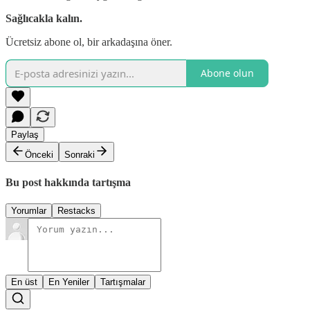
Sağlıcakla kalın.
Ücretsiz abone ol, bir arkadaşına öner.
Abone olun
Paylaş
Önceki
Sonraki
Bu post hakkında tartışma
Yorumlar
Restacks
En üst
En Yeniler
Tartışmalar