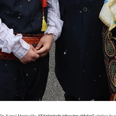
. Dr. Kemal Memişoğlu,
“Yüzümüzde tebessüm oldular”
cümlesi ile p