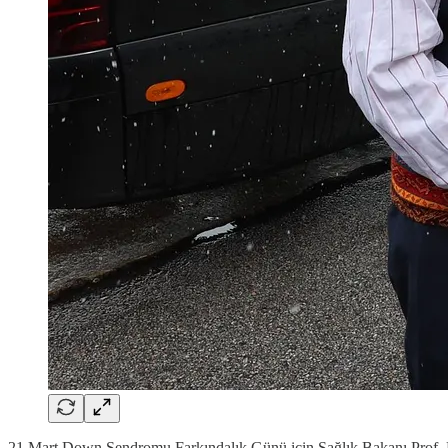
21 Mart Down Sendromu Farkındalık Günü için Sağlık Bakanı Prof