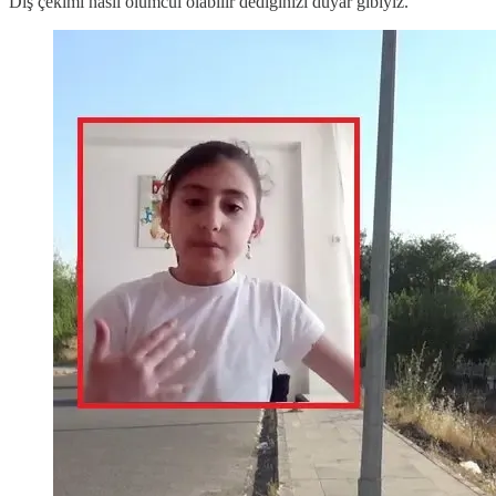
Diş çekimi nasıl ölümcül olabilir dediğinizi duyar gibiyiz.