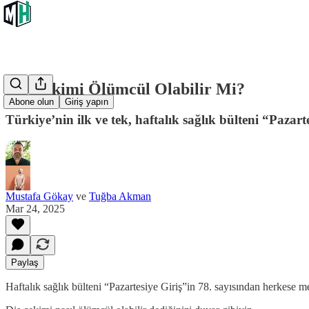
Diş Çekimi Ölümcül Olabilir Mi?
Abone olun
Giriş yapın
Türkiye’nin ilk ve tek, haftalık sağlık bülteni “Pazartesi
Mustafa Gökay
ve
Tuğba Akman
Mar 24, 2025
Paylaş
Haftalık sağlık bülteni “Pazartesiye Giriş”in 78. sayısından herkese m