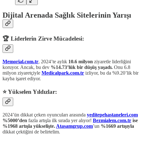
Dijital Arenada Sağlık Sitelerinin Yarışı
🏆 Liderlerin Zirve Mücadelesi:
Memorial.com.tr
, 2024’te aylık
10.6 milyon
ziyaretle liderliğini
koruyor. Ancak, bu dev
%14.73’lük bir düşüş yaşadı.
Onu 6.8
milyon ziyaretçiyle
Medicalpark.com.tr
izliyor, bu da %9.20’lik bir
kayba işaret ediyor.
⭐ Yükselen Yıldızlar:
2024’ün dikkat çeken oyuncuları arasında
yeditepehastaneleri.com
%5000’den
fazla artışla ilk sırada yer alıyor!
Bezmialem.com.tr
ise
%1968 artışla yükselişte.
Atasamgrup.com
’un
%1669 artışıyla
dikkat çektiğini de belirtelim.