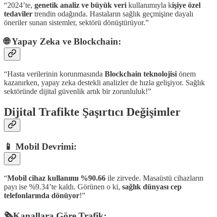
“2024’te,
genetik analiz ve büyük veri
kullanımıyla k
işiye özel
tedaviler
trendin odağında. Hastaların sağlık geçmişine dayalı
öneriler sunan sistemler, sektörü dönüştürüyor.”
🌐 Yapay Zeka ve Blockchain:
“Hasta verilerinin korunmasında
Blockchain teknolojisi
önem
kazanırken, yapay zeka destekli analizler de hızla gelişiyor. Sağlık
sektöründe dijital güvenlik artık bir zorunluluk!”
Dijital Trafikte Şaşırtıcı Değişimler
📱 Mobil Devrimi:
“
Mobil cihaz kullanımı %90.66
ile zirvede. Masaüstü cihazların
payı ise %9.34’te kaldı. Görünen o ki,
sağlık dünyası cep
telefonlarında dönüyor
!”
🗞️Kanallara Göre Trafik: