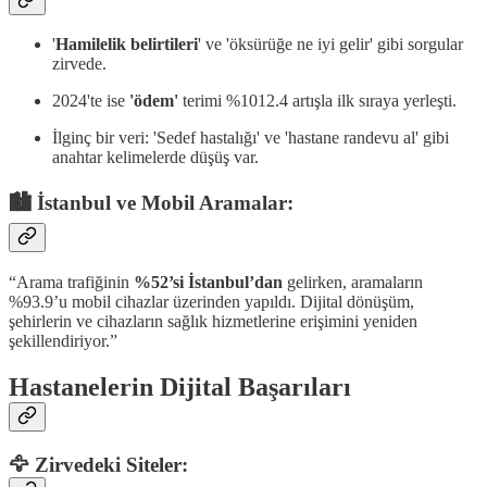
'
Hamilelik belirtileri
' ve 'öksürüğe ne iyi gelir' gibi sorgular
zirvede.
2024'te ise
'ödem'
terimi %1012.4 artışla ilk sıraya yerleşti.
İlginç bir veri: 'Sedef hastalığı' ve 'hastane randevu al' gibi
anahtar kelimelerde düşüş var.
🏙️ İstanbul ve Mobil Aramalar:
“Arama trafiğinin
%52’si İstanbul’dan
gelirken, aramaların
%93.9’u mobil cihazlar üzerinden yapıldı. Dijital dönüşüm,
şehirlerin ve cihazların sağlık hizmetlerine erişimini yeniden
şekillendiriyor.”
Hastanelerin Dijital Başarıları
🦅 Zirvedeki Siteler: