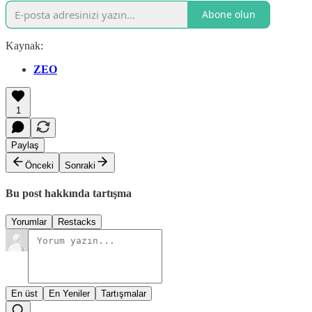
Abone olun
Kaynak:
ZEO
1
Paylaş
Önceki
Sonraki
Bu post hakkında tartışma
Yorumlar
Restacks
En üst
En Yeniler
Tartışmalar