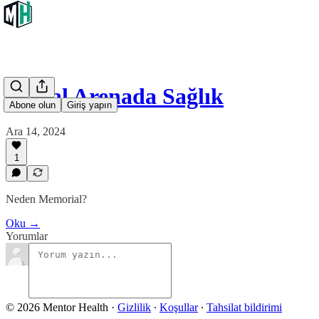
Dijital Arenada Sağlık
Abone olun
Giriş yapın
Ara 14, 2024
1
Neden Memorial?
Oku →
Yorumlar
© 2026 Mentor Health
·
Gizlilik
∙
Koşullar
∙
Tahsilat bildirimi