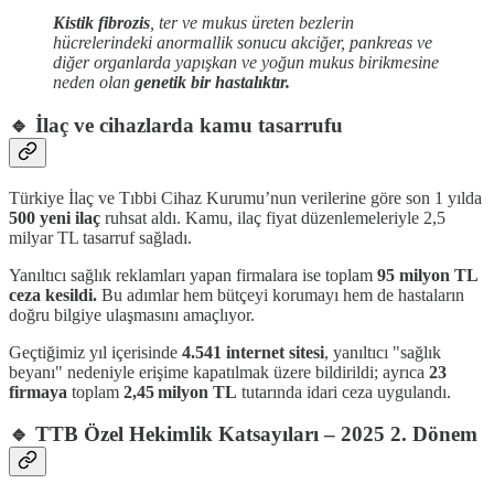
Kistik fibrozis
, ter ve mukus üreten bezlerin
hücrelerindeki anormallik sonucu akciğer, pankreas ve
diğer organlarda yapışkan ve yoğun mukus birikmesine
neden olan
genetik bir hastalıktır.
🔹
İlaç ve cihazlarda kamu tasarrufu
Türkiye İlaç ve Tıbbi Cihaz Kurumu’nun verilerine göre son 1 yılda
500 yeni ilaç
ruhsat aldı. Kamu, ilaç fiyat düzenlemeleriyle 2,5
milyar TL tasarruf sağladı.
Yanıltıcı sağlık reklamları yapan firmalara ise toplam
95 milyon TL
ceza kesildi.
Bu adımlar hem bütçeyi korumayı hem de hastaların
doğru bilgiye ulaşmasını amaçlıyor.
Geçtiğimiz yıl içerisinde
4.541 internet sitesi
, yanıltıcı "sağlık
beyanı" nedeniyle erişime kapatılmak üzere bildirildi; ayrıca
23
firmaya
toplam
2,45 milyon TL
tutarında idari ceza uygulandı.
🔹 TTB Özel Hekimlik Katsayıları – 2025 2. Dönem