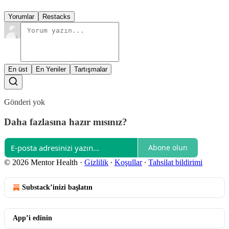
Yorumlar
Restacks
En üst
En Yeniler
Tartışmalar
Gönderi yok
Daha fazlasına hazır mısınız?
Abone olun
© 2026 Mentor Health
·
Gizlilik
∙
Koşullar
∙
Tahsilat bildirimi
Substack’inizi başlatın
App’i edinin