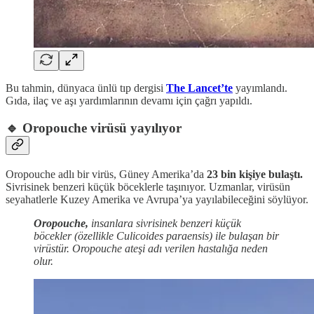
Bu tahmin, dünyaca ünlü tıp dergisi
The Lancet’te
yayımlandı.
Gıda, ilaç ve aşı yardımlarının devamı için çağrı yapıldı.
🔹
Oropouche virüsü yayılıyor
Oropouche adlı bir virüs, Güney Amerika’da
23 bin kişiye bulaştı.
Sivrisinek benzeri küçük böceklerle taşınıyor. Uzmanlar, virüsün
seyahatlerle Kuzey Amerika ve Avrupa’ya yayılabileceğini söylüyor.
Oropouche,
insanlara sivrisinek benzeri küçük
böcekler (özellikle Culicoides paraensis) ile bulaşan bir
virüstür. Oropouche ateşi adı verilen hastalığa neden
olur.