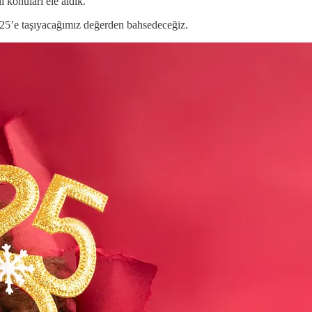
i konuları ele aldık.
 2025’e taşıyacağımız değerden bahsedeceğiz.