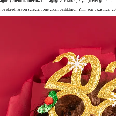
sağlık yönetimi, liderlik,
ruh sağlığı ve teknolojik gelişmeler gibi öneml
eri ve akreditasyon süreçleri öne çıkan başlıklardı. Yılın son yazısında,