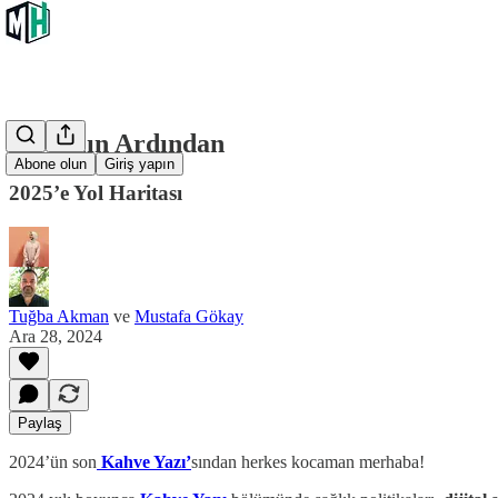
Bir Yılın Ardından
Abone olun
Giriş yapın
2025’e Yol Haritası
Tuğba Akman
ve
Mustafa Gökay
Ara 28, 2024
Paylaş
2024’ün son
Kahve Yazı’
sından herkes kocaman merhaba!