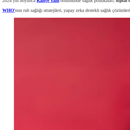
2024 yılı boyunca
Kahve Yanı
bölümünde sağlık politikaları,
dijital 
WHO'
nun ruh sağlığı stratejileri, yapay zeka destekli sağlık çözüml