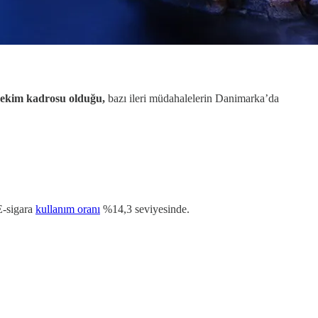
hekim kadrosu olduğu,
bazı ileri müdahalelerin Danimarka’da
E-sigara
kullanım oranı
%14,3 seviyesinde.