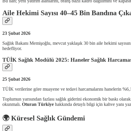
Bu ilan; yeni yatırım alanlarını, branş bazlı kadro dağılımını ve kapasite
Aile Hekimi Sayısı 40–45 Bin Bandına Çık
23 Şubat 2026
Sağlık Bakanı Memişoğlu, mevcut yaklaşık 30 bin aile hekimi sayısının
hedefliyor.
TÜİK Sağlık Modülü 2025: Haneler Sağlık Harcama
25 Şubat 2026
TÜİK verilerine göre muayene ve tedavi harcamalarını hanelerin %6,
Toplumun yarısından fazlası sağlık giderini ekonomik bir baskı olarak 
okunmalı.
Oturan Türkiye
hakkında detaylı bilgi için kahve yanı ya
🌍 Küresel Sağlık Gündemi