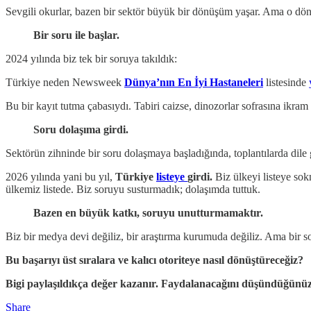
Sevgili okurlar, bazen bir sektör büyük bir dönüşüm yaşar. Ama o dö
Bir soru ile başlar.
2024 yılında biz tek bir soruya takıldık:
Türkiye neden Newsweek
Dünya’nın En İyi Hastaneleri
listesinde
Bu bir kayıt tutma çabasıydı. Tabiri caizse, dinozorlar sofrasına ikram
Soru dolaşıma girdi.
Sektörün zihninde bir soru dolaşmaya başladığında, toplantılarda dile g
2026 yılında yani bu yıl,
Türkiye
listeye
girdi.
Biz ülkeyi listeye sok
ülkemiz listede. Biz soruyu susturmadık; dolaşımda tuttuk.
Bazen en büyük katkı, soruyu unutturmamaktır.
Biz bir medya devi değiliz, bir araştırma kurumuda değiliz. Ama bir 
Bu başarıyı üst sıralara ve kalıcı otoriteye nasıl dönüştüreceğiz?
Bigi paylaşıldıkça değer kazanır. Faydalanacağını düşündüğünüz 
Share