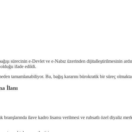
ğışı sürecinin e-Devlet ve e-Nabız üzerinden dijitalleştirilmesinin ard
olduğu ifade edildi.
rmeden tamamlanabiliyor. Bu, bağış kararını bürokratik bir süreç olmakt
ma İlanı
 branşlarında ilave kadro lisansı verilmesi ve ruhsatlı özel diyaliz mer