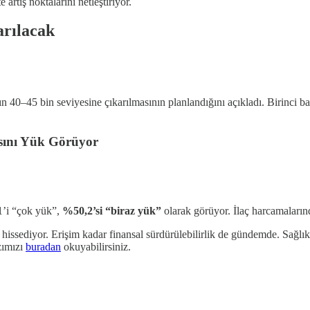
 artış noktalarını netleştiriyor.
arılacak
 40–45 bin seviyesine çıkarılmasının planlandığını açıkladı. Birinci b
sını Yük Görüyor
1’i “çok yük”,
%50,2’si “biraz yük”
olarak görüyor. İlaç harcamaları
hissediyor. Erişim kadar finansal sürdürülebilirlik de gündemde. Sağlık 
zımızı
buradan
okuyabilirsiniz.