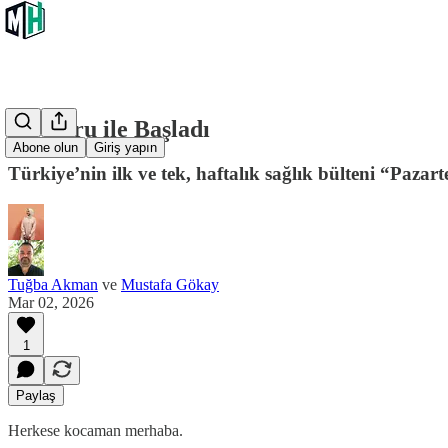
Bir Soru ile Başladı
Abone olun
Giriş yapın
Türkiye’nin ilk ve tek, haftalık sağlık bülteni “Pazartesi
Tuğba Akman
ve
Mustafa Gökay
Mar 02, 2026
1
Paylaş
Herkese kocaman merhaba.