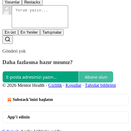
Yorumlar
Restacks
En üst
En Yeniler
Tartışmalar
Gönderi yok
Daha fazlasına hazır mısınız?
Abone olun
© 2026 Mentor Health
·
Gizlilik
∙
Koşullar
∙
Tahsilat bildirimi
Substack’inizi başlatın
App’i edinin