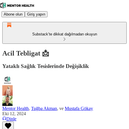
Abone olun
Giriş yapın
Substack’te dikkat dağılmadan okuyun
Acil Tebligat 📩
Yataklı Sağlık Tesislerinde Değişiklik
Mentor Health
,
Tuğba Akman
, ve
Mustafa Gökay
Eki 12, 2024
Dinle