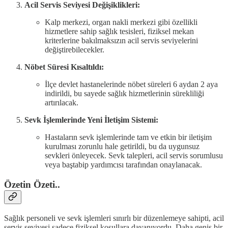
Acil Servis Seviyesi Değişiklikleri:
Kalp merkezi, organ nakli merkezi gibi özellikli
hizmetlere sahip sağlık tesisleri, fiziksel mekan
kriterlerine bakılmaksızın acil servis seviyelerini
değiştirebilecekler.
Nöbet Süresi Kısaltıldı:
İlçe devlet hastanelerinde nöbet süreleri 6 aydan 2 aya
indirildi, bu sayede sağlık hizmetlerinin sürekliliği
artırılacak.
Sevk İşlemlerinde Yeni İletişim Sistemi:
Hastaların sevk işlemlerinde tam ve etkin bir iletişim
kurulması zorunlu hale getirildi, bu da uygunsuz
sevkleri önleyecek. Sevk talepleri, acil servis sorumlusu
veya baştabip yardımcısı tarafından onaylanacak.
Özetin Özeti..
Sağlık personeli ve sevk işlemleri sınırlı bir düzenlemeye sahipti, acil
servis seviyesi sadece fiziksel koşullara dayanıyordu. Daha geniş bir