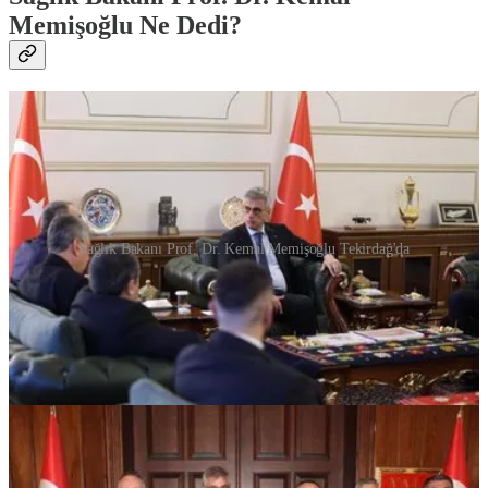
Memişoğlu Ne Dedi?
Sağlık Bakanı Prof. Dr. Kemal Memişoğlu Tekirdağ'da
Sağlık Bakanı Prof. Dr. Kemal Memişoğlu, Tekirdağ’ı ziyaret etti.
Tekirdağ Valiliği’ni ziyaret eden Bakan Memişoğlu, Tekirdağ Sağlık
Yöneticileri Toplantısı’nı gerçekleştirdi.