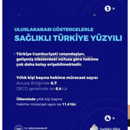
1.000 canlı doğumda bebek ölüm hızı 2002’de 31,5 iken
2024 yılı itibariyle 9,2 ile dünya ortalamasının da altında.
Sağlıkta Türkiye Yüzyılı Programı
Türkiye Cumhuriyeti vatandaşları, gelişmiş ülkelerdeki nüfusa
göre hekime daha kolay erişebilmektedir.
Ülkemizde doğuşta beklenen yaşam süresi 77,3 yıla yükseldi.
100.000 canlı doğumda anne ölüm oranı 13,5 oranı ile dünya
ortalaması altında.