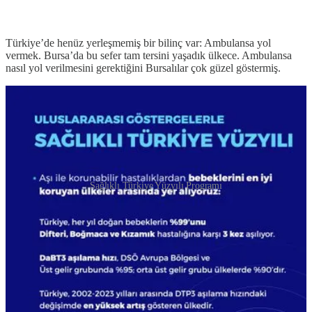
Türkiye’de henüz yerleşmemiş bir bilinç var: Ambulansa yol
vermek. Bursa’da bu sefer tam tersini yaşadık ülkece. Ambulansa
nasıl yol verilmesini gerektiğini Bursalılar çok güzel göstermiş.
Sağlıklı Türkiye Yüzyılı Programı
Sağlık Bakanlığı’ndan Koruyan, Geliştiren ve Üreten Sağlık modeli
Sağlıklı Türkiye Yüzyılı Programı
Aşı ile korunabilir hastalıklardan bebeklerini en iyi koruyan
ülkeler arasındayız.
Sağlık sistemimiz, prematüre bebeklerin %95,2’sini hayatta
tutmayı başarıyor.