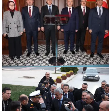
Sağlıkte yeni sistem mi? Sağlık Bakanı Prof. Dr. Kemal Memişoğlu,
yeni sistemle birlikte 1. basamak ile 2. ve 3. basamağın
entegrasyonunu daha etkin hale getireceklerini ve toplumumuzun
doğru yerde, doğru zamanda, etkin tedaviye ulaşmasını istediklerini
belirtti.