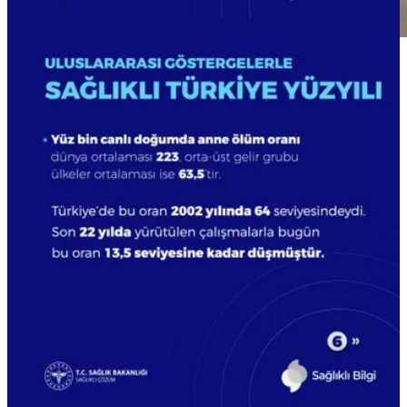
2024 yılı Merkezi Hekim Randevu Sistemi (MHRS) ilk 11 ay
verileri açıklandı.
Vatandaş, toplamda 186 milyon 513 bin 300 ilk muayene randevu
aldı.
En fazla randevu alınan bölümler ise dahiliye, diş hekimliği ve
çocuk sağlığı oldu.
Paylaş
Önceki
Sonraki
Bu post hakkında tartışma
Yorumlar
Restacks