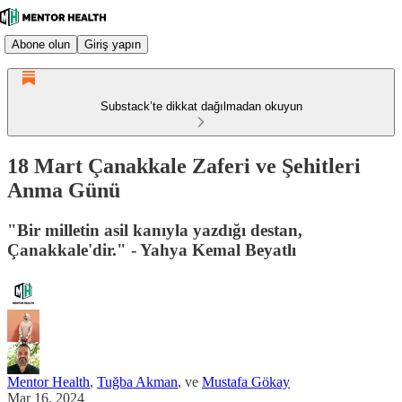
Abone olun
Giriş yapın
Substack’te dikkat dağılmadan okuyun
18 Mart Çanakkale Zaferi ve Şehitleri
Anma Günü
"Bir milletin asil kanıyla yazdığı destan,
Çanakkale'dir." - Yahya Kemal Beyatlı
Mentor Health
,
Tuğba Akman
, ve
Mustafa Gökay
Mar 16, 2024