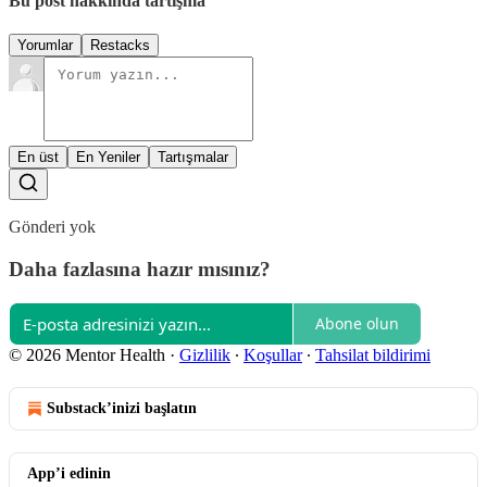
Bu post hakkında tartışma
Yorumlar
Restacks
En üst
En Yeniler
Tartışmalar
Gönderi yok
Daha fazlasına hazır mısınız?
Abone olun
© 2026 Mentor Health
·
Gizlilik
∙
Koşullar
∙
Tahsilat bildirimi
Substack’inizi başlatın
App’i edinin