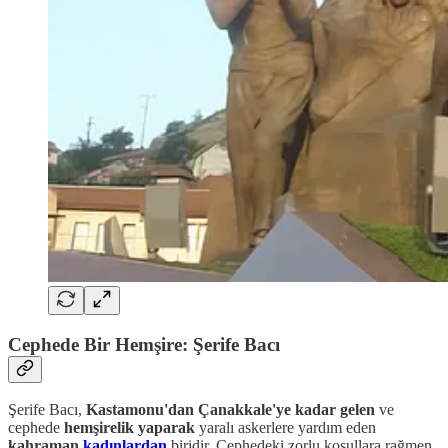
Cephede Bir Hemşire: Şerife Bacı
Şerife Bacı,
Kastamonu'dan Çanakkale'ye kadar gelen
ve
cephede
hemşirelik yaparak
yaralı askerlere yardım eden
kahraman
kadınlardan
biridir. Cephedeki zorlu koşullara rağmen,