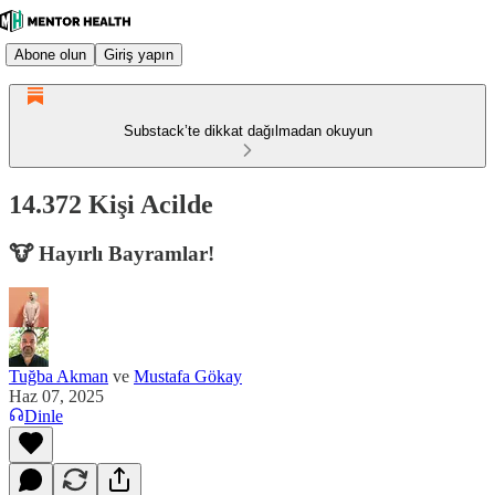
Abone olun
Giriş yapın
Substack’te dikkat dağılmadan okuyun
14.372 Kişi Acilde
🐮 Hayırlı Bayramlar!
Tuğba Akman
ve
Mustafa Gökay
Haz 07, 2025
Dinle