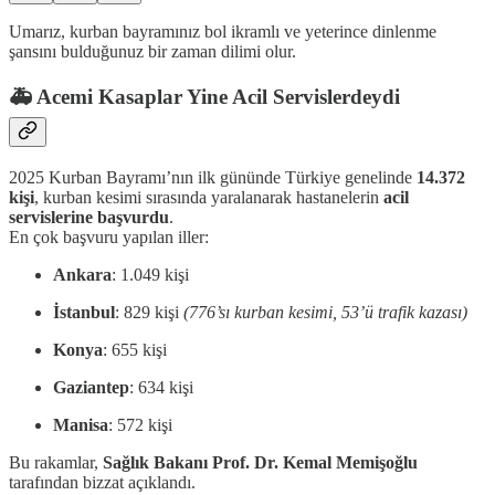
Umarız, kurban bayramınız bol ikramlı ve yeterince dinlenme
şansını bulduğunuz bir zaman dilimi olur.
🚑 Acemi Kasaplar Yine Acil Servislerdeydi
2025 Kurban Bayramı’nın ilk gününde Türkiye genelinde
14.372
kişi
, kurban kesimi sırasında yaralanarak hastanelerin
acil
servislerine başvurdu
.
En çok başvuru yapılan iller:
Ankara
: 1.049 kişi
İstanbul
: 829 kişi
(776’sı kurban kesimi, 53’ü trafik kazası)
Konya
: 655 kişi
Gaziantep
: 634 kişi
Manisa
: 572 kişi
Bu rakamlar,
Sağlık Bakanı Prof. Dr. Kemal Memişoğlu
tarafından bizzat açıklandı.