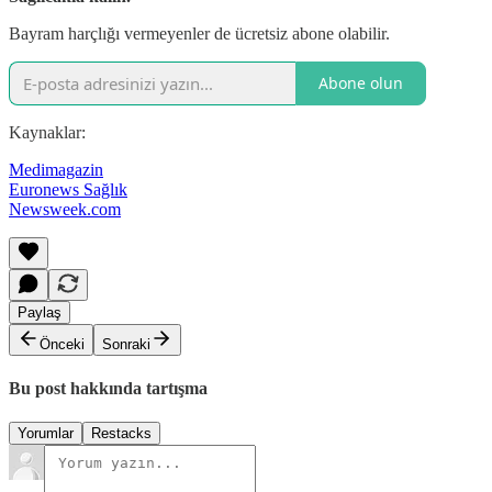
Bayram harçlığı vermeyenler de ücretsiz abone olabilir.
Abone olun
Kaynaklar:
Medimagazin
Euronews Sağlık
Newsweek.com
Paylaş
Önceki
Sonraki
Bu post hakkında tartışma
Yorumlar
Restacks