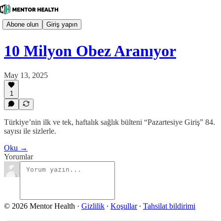
Abone olun
Giriş yapın
10 Milyon Obez Aranıyor
May 13, 2025
1
Türkiye’nin ilk ve tek, haftalık sağlık bülteni “Pazartesiye Giriş” 84.
sayısı ile sizlerle.
Oku →
Yorumlar
© 2026 Mentor Health
·
Gizlilik
∙
Koşullar
∙
Tahsilat bildirimi